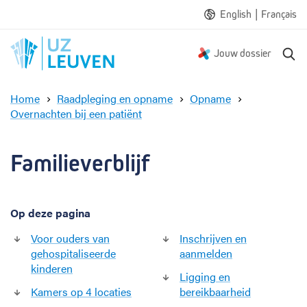
|
English
Français
Z
Jouw dossier
o
e
Home
Raadpleging en opname
Opname
k
Overnachten bij een patiënt
e
F
n
a
m
Familieverblijf
i
l
i
Op deze pagina
e
v
Voor ouders van
Inschrijven en
e
gehospitaliseerde
aanmelden
r
kinderen
b
Ligging en
l
Kamers op 4 locaties
bereikbaarheid
i