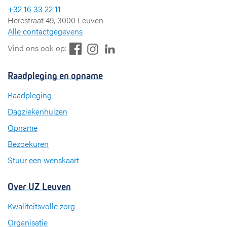
+32 16 33 22 11
Herestraat 49, 3000 Leuven
Alle contactgegevens
F
L
I
Vind ons ook op:
a
i
n
c
n
s
Raadpleging en opname
e
k
t
b
e
a
Raadpleging
o
d
g
Dagziekenhuizen
o
I
r
k
n
a
Opname
m
Bezoekuren
Stuur een wenskaart
Over UZ Leuven
Kwaliteitsvolle zorg
Organisatie