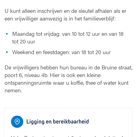
 Gasthuisberg
U kunt alleen inschrijven en de sleutel afhalen als er
een vrijwilliger aanwezig is in het familieverblijf:
Maandag tot vrijdag: van 10 tot 12 uur en van 18
tot 20 uur
Weekend en feestdagen: van 18 tot 20 uur
1
1
De vrijwilligers hebben hun bureau in de Bruine straat,
Toegang Onderwijs
en navorsing
poort 6, niveau 4b. Hier is ook een kleine
ontspanningsruimte waar u koffie, thee of water kunt
2
2
3
nemen.
3
4
4
7
6
5
7
6
5
Ligging en bereikbaarheid