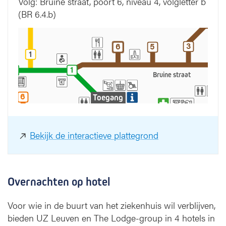
Volg: Bruine straat, poort 6, niveau 4, volgletter b
3
2
(BR 6.4.b)
3
2
4
4
3
6
5
3
6
5
1
1
2
2
2
1
2
1
Bruine straat
6
6
Toegang
Oost
5
4
3
5
4
3
1
1
3
Oranje straat
Bekijk de interactieve plattegrond
7
7
4
2
4
2
Overnachten op hotel
Voor wie in de buurt van het ziekenhuis wil verblijven,
bieden UZ Leuven en The Lodge-group in 4 hotels in