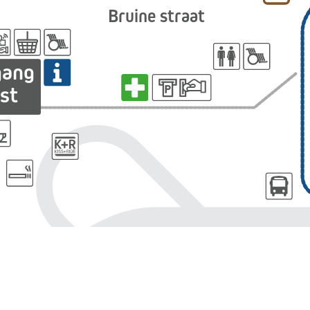
Bruine straat
gang
st