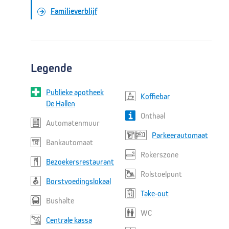
7
6
5
7
6
5
Familieverblijf
Groene stra
4
5
5
4
Legende
Publieke apotheek
Koffiebar
3
3
De Hallen
Onthaal
Automatenmuur
Parkeerautomaat
2
2
Bankautomaat
Rokerszone
Bezoekersrestaurant
SPOED
Rolstoelpunt
Borstvoedingslokaal
1
1
Take-out
Rode straat
Bushalte
WC
Centrale kassa