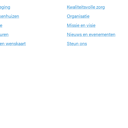
eging
Kwaliteitsvolle zorg
kenhuizen
Organisatie
e
Missie en visie
uren
Nieuws en evenementen
een wenskaart
Steun ons
Jobs
Partners en netwerke