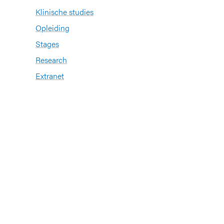
Klinische studies
Opleiding
Stages
Research
Extranet
International office
Pers en media
n