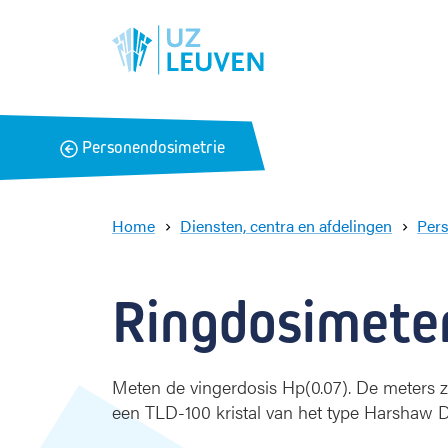
B
Personendosimetrie
a
c
k
Home
Diensten, centra en afdelingen
Per
Ringdosimete
Meten de vingerdosis Hp(0.07). De meters z
een TLD-100 kristal van het type Harshaw