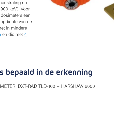
nenstraling en
t
 900 keV). Voor
e
e dosimeters een
r
s
ingdiepte van de
 het in mindere
n
en die met
4
s bepaald in de erkenning
SIMETER DXT-RAD TLD-100 + HARSHAW 6600