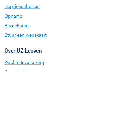
o
d
g
Dagziekenhuizen
o
I
r
k
n
a
Opname
m
Bezoekuren
Stuur een wenskaart
Over UZ Leuven
Kwaliteitsvolle zorg
Organisatie
Missie en visie
Nieuws en evenementen
Steun ons
Jobs
Professionals