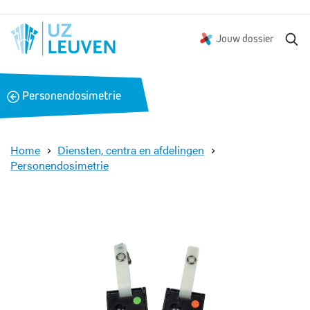
Z
Jouw dossier
o
e
k
B
Personendosimetrie
e
a
n
c
k
Home
Diensten, centra en afdelingen
Personendosimetrie
2
-
e
l
e
m
e
n
t