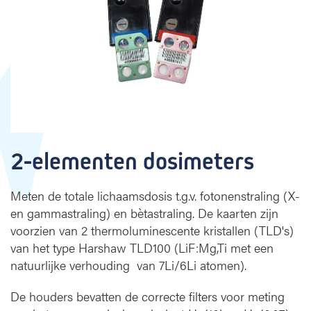
e
n
d
o
s
i
m
e
t
e
2-elementen dosimeters
r
s
Meten de totale lichaamsdosis t.g.v. fotonenstraling (X-
en gammastraling) en bètastraling. De kaarten zijn
voorzien van 2 thermoluminescente kristallen (TLD's)
van het type Harshaw TLD100 (LiF:Mg,Ti met een
natuurlijke verhouding van 7Li/6Li atomen).
De houders bevatten de correcte filters voor meting