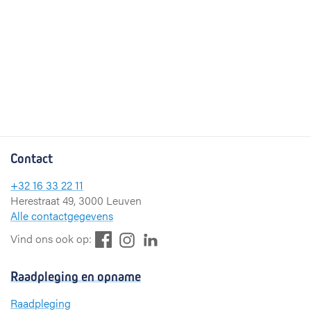
Contact
+32 16 33 22 11
Herestraat 49, 3000 Leuven
Alle contactgegevens
F
L
I
Vind ons ook op:
a
i
n
c
n
s
Raadpleging en opname
e
k
t
b
e
a
Raadpleging