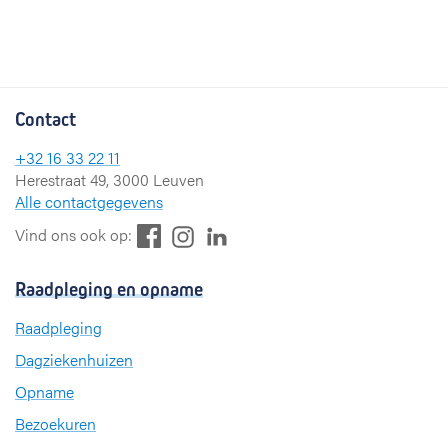
Contact
+32 16 33 22 11
Herestraat 49, 3000 Leuven
Alle contactgegevens
F
L
I
Vind ons ook op:
a
i
n
c
n
s
Raadpleging en opname
e
k
t
b
e
a
Raadpleging
o
d
g
Dagziekenhuizen
o
I
r
k
n
a
Opname
m
Bezoekuren