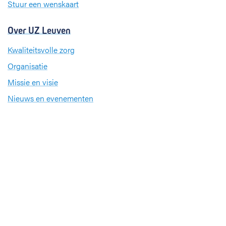
Stuur een wenskaart
Over UZ Leuven
Kwaliteitsvolle zorg
Organisatie
Missie en visie
Nieuws en evenementen
Steun ons
Jobs
Professionals
Klinische studies
Opleiding
Stages
Research