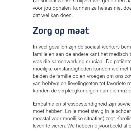
De sociaal werkers blijven wel gebonden aan
voor jou ophalen, kunnen ze helaas niet do
dat wel kan doen.
Zorg op maat
In veel gevallen zijn de sociaal werkers be
familie en aan de andere kant het medisch t
was die samenwerking cruciaal. De patiënt
moeilijke omstandigheden konden we met k
belden de familie op en vroegen om ons zovee
van hobby’s en lievelingseten tot favoriete
konden de verpleegkundigen dan die muziek
Empathie en stressbestendigheid zijn sowies
moet hebben. En je moet stevig in je schoe
meestal voor moeilijke situaties”, zegt Ka
leven te vieren. We hebben bijvoorbeeld al 