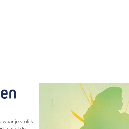
den
 waar je vrolijk
, zijn al de