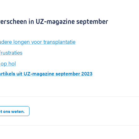
 verscheen in UZ-magazine september
udere longen voor transplantatie
rustraties
op hol
 artikels uit UZ-magazine september 2023
et ons weten.