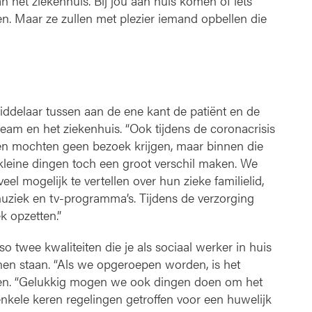
 het ziekenhuis. Bij jou aan huis komen of iets
en. Maar ze zullen met plezier iemand opbellen die
middelaar tussen aan de ene kant de patiënt en de
eam en het ziekenhuis. “Ook tijdens de coronacrisis
en mochten geen bezoek krijgen, maar binnen die
leine dingen toch een groot verschil maken. We
l mogelijk te vertellen over hun zieke familielid,
 muziek en tv-programma’s. Tijdens de verzorging
 opzetten.”
o twee kwaliteiten die je als sociaal werker in huis
nen staan. “Als we opgeroepen worden, is het
rolien. “Gelukkig mogen we ook dingen doen om het
enkele keren regelingen getroffen voor een huwelijk