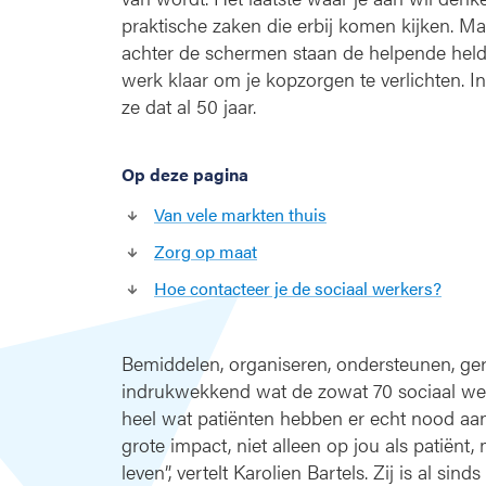
l
praktische zaken die erbij komen kijken. M
d
achter de schermen staan de helpende held
e
werk klaar om je kopzorgen te verlichten. 
n
ze dat al 50 jaar.
Op deze pagina
Van vele markten thuis
Zorg op maat
Hoe contacteer je de sociaal werkers?
Bemiddelen, organiseren, ondersteunen, geru
indrukwekkend wat de zowat 70 sociaal we
heel wat patiënten hebben er echt nood aa
grote impact, niet alleen op jou als patiënt,
leven”, vertelt Karolien Bartels. Zij is al si