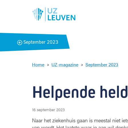
B
September 2023
a
c
k
Home
UZ-magazine
September 2023
H
e
l
Helpende hel
p
e
n
d
16 september 2023
e
h
Naar het ziekenhuis gaan is meestal niet iets
e
van wordt. Het laatste waar je aan wil denken