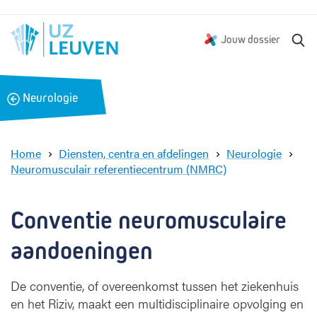
Z
Jouw dossier
o
e
k
B
Neurologie
e
a
n
c
k
Home
Diensten, centra en afdelingen
Neurologie
Neuromusculair referentiecentrum (NMRC)
C
o
n
Conventie neuromusculaire 
v
e
aandoeningen
n
t
De conventie, of overeenkomst tussen het ziekenhuis
i
en het Riziv, maakt een multidisciplinaire opvolging en
e