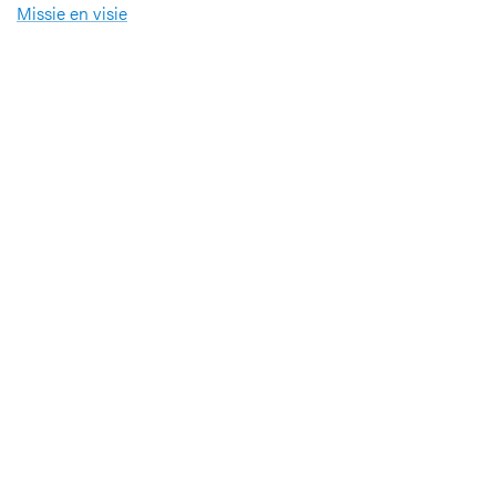
Missie en visie
Nieuws en evenementen
Steun ons
Jobs
Professionals
Klinische studies
Opleiding
Stages
Research
Extranet
International office
Pers en media