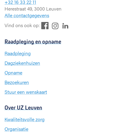
+32 16 33 22 11
Herestraat 49, 3000 Leuven
Alle contactgegevens
F
L
I
Vind ons ook op:
a
i
n
c
n
s
Raadpleging en opname
e
k
t
b
e
a
Raadpleging
o
d
g
Dagziekenhuizen
o
I
r
k
n
a
Opname
m
Bezoekuren
Stuur een wenskaart
Over UZ Leuven
Kwaliteitsvolle zorg
Organisatie