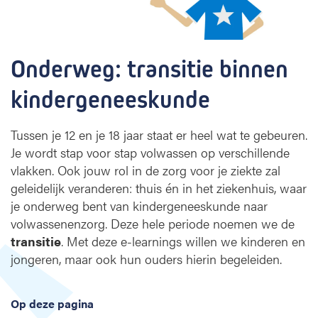
t
r
a
n
Onderweg: transitie binnen 
s
i
kindergeneeskunde
t
i
e
Tussen je 12 en je 18 jaar staat er heel wat te gebeuren.
b
Je wordt stap voor stap volwassen op verschillende
i
vlakken. Ook jouw rol in de zorg voor je ziekte zal
n
geleidelijk veranderen: thuis én in het ziekenhuis, waar
n
je onderweg bent van kindergeneeskunde naar
e
n
volwassenenzorg. Deze hele periode noemen we de
k
transitie
. Met deze e-learnings willen we kinderen en
i
jongeren, maar ook hun ouders hierin begeleiden.
n
d
e
Op deze pagina
r