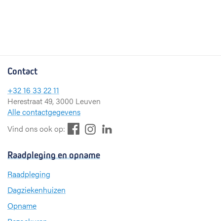
Contact
+32 16 33 22 11
Herestraat 49, 3000 Leuven
Alle contactgegevens
F
L
I
Vind ons ook op:
a
i
n
c
n
s
Raadpleging en opname
e
k
t
b
e
a
Raadpleging
o
d
g
Dagziekenhuizen
o
I
r
k
n
a
Opname
m