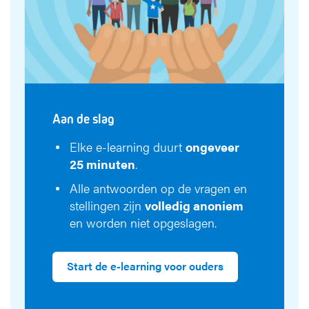
Aan de slag
Elke e-learning duurt
ongeveer
25 minuten
.
Alle antwoorden op de vragen en
stellingen zijn
volledig anoniem
en worden niet opgeslagen.
Start de e-learning voor ouders