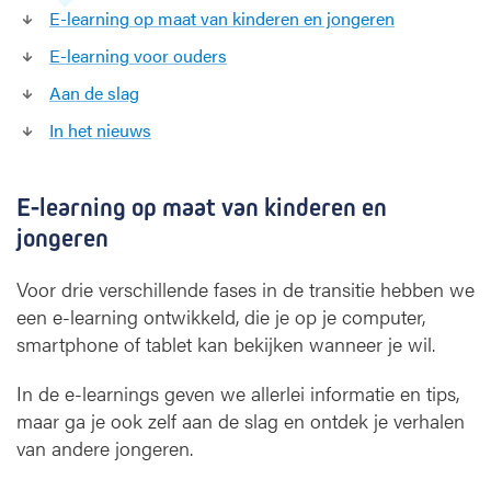
E-learning op maat van kinderen en jongeren
g
e
E-learning voor ouders
n
Aan de slag
e
e
In het nieuws
s
k
u
E-learning op maat van kinderen en
n
jongeren
d
e
Voor drie verschillende fases in de transitie hebben we
een e-learning ontwikkeld, die je op je computer,
smartphone of tablet kan bekijken wanneer je wil.
In de e-learnings geven we allerlei informatie en tips,
maar ga je ook zelf aan de slag en ontdek je verhalen
van andere jongeren.