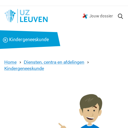
Z
Jouw dossier
o
e
k
B
Kindergeneeskunde
e
a
n
c
k
Home
Diensten, centra en afdelingen
Kindergeneeskunde
O
n
d
e
r
w
e
g
: