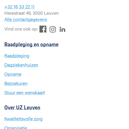
+32 16 33 22 11
Herestraat 49, 3000 Leuven
Alle contactgegevens
F
L
I
Vind ons ook op:
a
i
n
c
n
s
Raadpleging en opname
e
k
t
b
e
a
Raadpleging
o
d
g
Dagziekenhuizen
o
I
r
k
n
a
Opname
m
Bezoekuren
Stuur een wenskaart
Over UZ Leuven
Kwaliteitsvolle zorg
Organisatie