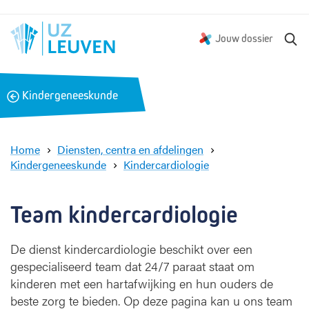
Z
Jouw dossier
o
e
k
B
Kindergeneeskunde
e
a
n
c
k
Home
Diensten, centra en afdelingen
Kindergeneeskunde
Kindercardiologie
K
i
n
Team kindercardiologie
d
e
De dienst kindercardiologie beschikt over een
r
gespecialiseerd team dat 24/7 paraat staat om
c
a
kinderen met een hartafwijking en hun ouders de
r
beste zorg te bieden. Op deze pagina kan u ons team