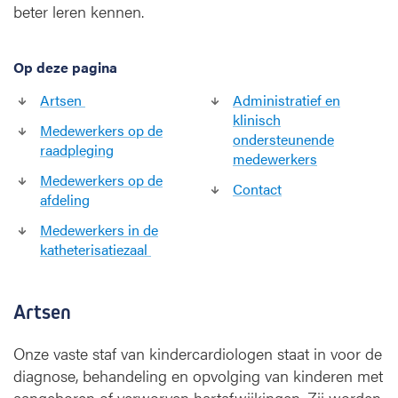
d
beter leren kennen.
i
o
l
Op deze pagina
o
Artsen
Administratief en
g
klinisch
i
Medewerkers op de
ondersteunende
e
raadpleging
medewerkers
-
Medewerkers op de
t
Contact
afdeling
e
a
Medewerkers in de
m
katheterisatiezaal
Artsen
Onze vaste staf van kindercardiologen staat in voor de
diagnose, behandeling en opvolging van kinderen met
aangeboren of verworven hartafwijkingen. Zij worden