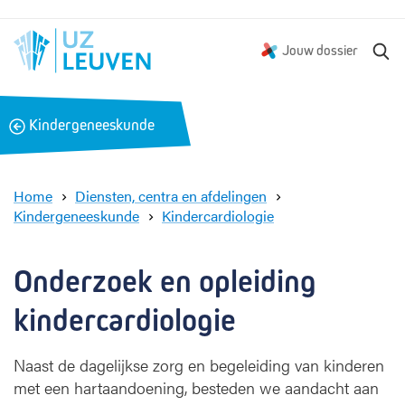
Z
Jouw dossier
o
e
k
B
Kindergeneeskunde
e
a
n
c
k
Home
Diensten, centra en afdelingen
Kindergeneeskunde
Kindercardiologie
K
i
n
Onderzoek en opleiding 
d
e
kindercardiologie
r
c
Naast de dagelijkse zorg en begeleiding van kinderen
a
met een hartaandoening, besteden we aandacht aan
r