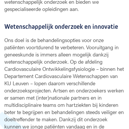
wetenschappelijk onderzoek en bieden we
d
i
gespecialiseerde opleidingen aan.
o
l
Wetenschappelijk onderzoek en innovatie
o
g
i
Ons doel is de behandelingsopties voor onze
e
patiënten voortdurend te verbeteren. Vooruitgang in
-
geneeskunde is immers alleen mogelijk dankzij
O
wetenschappelijk onderzoek. Op de afdeling
n
Cardiovasculaire Ontwikkelingsfysiologie – binnen het
d
Departement Cardiovasculaire Wetenschappen van
e
KU Leuven – lopen daarom verschillende
r
onderzoeksprojecten. Artsen en onderzoekers werken
z
o
er samen met (inter)nationale partners en in
e
multidisciplinaire teams om hartziekten bij kinderen
k
beter te begrijpen en behandelingen steeds veiliger en
e
doeltreffender te maken. Dankzij dit onderzoek
n
kunnen we jonge patiënten vandaag en in de
o