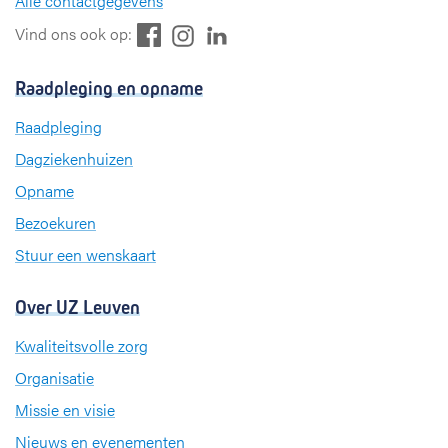
Alle contactgegevens
F
L
I
Vind ons ook op:
a
i
n
c
n
s
Raadpleging en opname
e
k
t
b
e
a
Raadpleging
o
d
g
Dagziekenhuizen
o
I
r
k
n
a
Opname
m
Bezoekuren
Stuur een wenskaart
Over UZ Leuven
Kwaliteitsvolle zorg
Organisatie
Missie en visie
Nieuws en evenementen