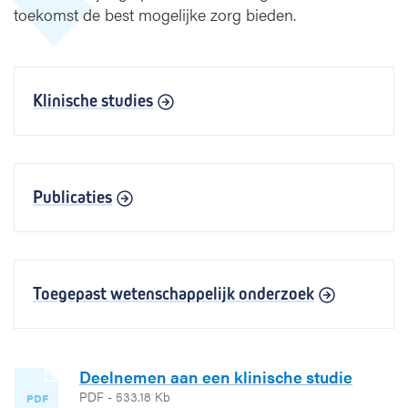
toekomst de best mogelijke zorg bieden.
p
l
e
i
d
Klinische studies
i
n
g
Publicaties
Toegepast wetenschappelijk onderzoek
Deelnemen aan een klinische studie
PDF - 533.18 Kb
PDF