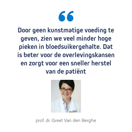
b
e
t
e
r
Door geen kunstmatige voeding te
e
geven, zien we veel minder hoge
b
pieken in bloedsuikergehalte. Dat
l
is beter voor de overlevingskansen
o
e
en zorgt voor een sneller herstel
d
van de patiënt
s
u
i
k
e
r
c
o
prof. dr. Greet Van den Berghe
n