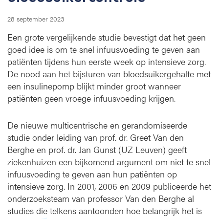
k
z
28 september 2023
o
n
Een grote vergelijkende studie bevestigt dat het geen
d
goed idee is om te snel infuusvoeding te geven aan
e
patiënten tijdens hun eerste week op intensieve zorg.
r
De nood aan het bijsturen van bloedsuikergehalte met
i
een insulinepomp blijkt minder groot wanneer
n
patiënten geen vroege infuusvoeding krijgen.
f
u
u
De nieuwe multicentrische en gerandomiseerde
s
studie onder leiding van prof. dr. Greet Van den
v
Berghe en prof. dr. Jan Gunst (UZ Leuven) geeft
o
ziekenhuizen een bijkomend argument om niet te snel
e
infuusvoeding te geven aan hun patiënten op
d
i
intensieve zorg. In 2001, 2006 en 2009 publiceerde het
n
onderzoeksteam van professor Van den Berghe al
g
studies die telkens aantoonden hoe belangrijk het is
o