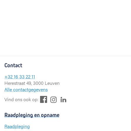
Contact
+32 16 33 22 11
Herestraat 49, 3000 Leuven
Alle contactgegevens
F
L
I
Vind ons ook op:
a
i
n
c
n
s
Raadpleging en opname
e
k
t
b
e
a
Raadpleging
o
d