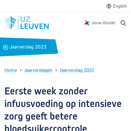
English
Z
Jouw dossier
o
e
k
B
Jaarverslag 2023
e
a
n
c
k
Home
Jaarverslagen
Jaarverslag 2023
E
e
r
Eerste week zonder 
s
t
infuusvoeding op intensieve 
e
w
zorg geeft betere 
e
bloedsuikercontrole
e