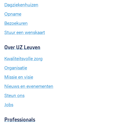
g
Dagziekenhuizen
o
I
r
k
n
a
Opname
m
Bezoekuren
Stuur een wenskaart
Over UZ Leuven
Kwaliteitsvolle zorg
Organisatie
Missie en visie
Nieuws en evenementen
Steun ons
Jobs
Professionals