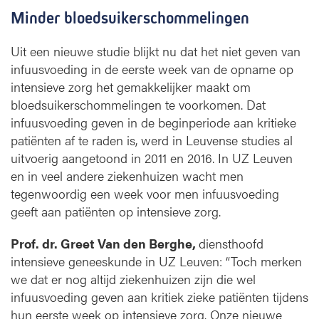
t
Minder bloedsuikerschommelingen
r
o
l
Uit een nieuwe studie blijkt nu dat het niet geven van
e
infuusvoeding in de eerste week van de opname op
intensieve zorg het gemakkelijker maakt om
bloedsuikerschommelingen te voorkomen. Dat
infuusvoeding geven in de beginperiode aan kritieke
patiënten af te raden is, werd in Leuvense studies al
uitvoerig aangetoond in 2011 en 2016. In UZ Leuven
en in veel andere ziekenhuizen wacht men
tegenwoordig een week voor men infuusvoeding
geeft aan patiënten op intensieve zorg.
Prof. dr. Greet Van den Berghe,
diensthoofd
intensieve geneeskunde in UZ Leuven: “Toch merken
we dat er nog altijd ziekenhuizen zijn die wel
infuusvoeding geven aan kritiek zieke patiënten tijdens
hun eerste week op intensieve zorg. Onze nieuwe