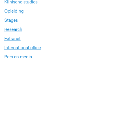
Klinische studies
Opleiding
Stages
Research
Extranet
International office
Pers en media
Onze verdiensten
Babyvriendelijk Ziekenhuis
Sinds 2008 heeft UZ Leuven het internationale
kwaliteitslabel ‘
Babyvriendelijk Ziekenhuis
’
Sportbedrijf
UZ Leuven investeert in de gezondheid van zijn
medewerkers op het gebied van sporten en