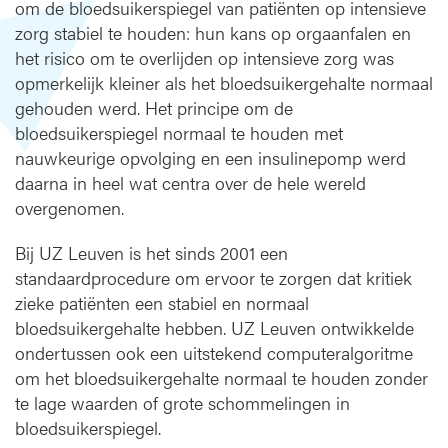
om de bloedsuikerspiegel van patiënten op intensieve
p
zorg stabiel te houden: hun kans op orgaanfalen en
i
het risico om te overlijden op intensieve zorg was
n
opmerkelijk kleiner als het bloedsuikergehalte normaal
t
gehouden werd. Het principe om de
e
n
bloedsuikerspiegel normaal te houden met
s
nauwkeurige opvolging en een insulinepomp werd
i
daarna in heel wat centra over de hele wereld
e
overgenomen.
v
e
Bij UZ Leuven is het sinds 2001 een
z
standaardprocedure om ervoor te zorgen dat kritiek
o
zieke patiënten een stabiel en normaal
r
bloedsuikergehalte hebben. UZ Leuven ontwikkelde
g
g
ondertussen ook een uitstekend computeralgoritme
e
om het bloedsuikergehalte normaal te houden zonder
e
te lage waarden of grote schommelingen in
f
bloedsuikerspiegel.
t