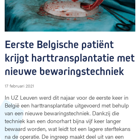
g
i
s
c
h
e
Eerste Belgische patiënt 
p
a
krijgt harttransplantatie met 
t
i
nieuwe bewaringstechniek
ë
n
t
17 februari 2021
k
In UZ Leuven werd dit najaar voor de eerste keer in
r
i
België een harttransplantatie uitgevoerd met behulp
j
van een nieuwe bewaringstechniek. Dankzij die
g
techniek kan een donorhart bijna vijf keer langer
t
bewaard worden, wat leidt tot een lagere sterftekans
h
na de operatie. De ingreep maakt deel uit van een
a