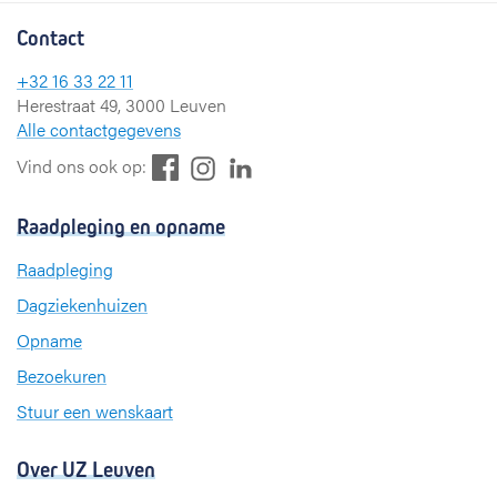
Contact
+32 16 33 22 11
Herestraat 49, 3000 Leuven
Alle contactgegevens
F
L
I
Vind ons ook op:
a
i
n
c
n
s
Raadpleging en opname
e
k
t
b
e
a
Raadpleging
o
d
g
Dagziekenhuizen
o
I
r
k
n
a
Opname
m
Bezoekuren
Stuur een wenskaart
Over UZ Leuven