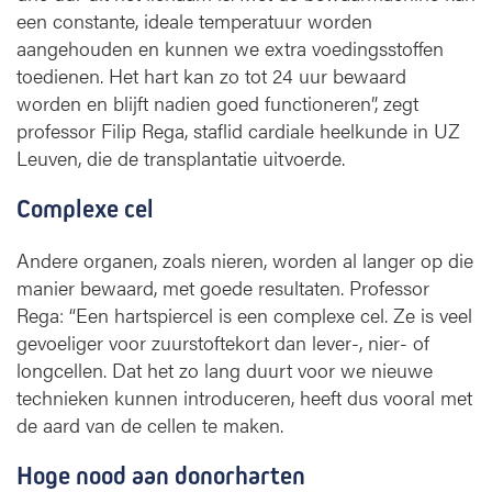
i
een constante, ideale temperatuur worden
e
aangehouden en kunnen we extra voedingsstoffen
u
toedienen. Het hart kan zo tot 24 uur bewaard
w
worden en blijft nadien goed functioneren”, zegt
e
professor Filip Rega, staflid cardiale heelkunde in UZ
b
Leuven, die de transplantatie uitvoerde.
e
w
a
Complexe cel
r
i
Andere organen, zoals nieren, worden al langer op die
n
manier bewaard, met goede resultaten. Professor
g
Rega: “Een hartspiercel is een complexe cel. Ze is veel
s
gevoeliger voor zuurstoftekort dan lever-, nier- of
t
longcellen. Dat het zo lang duurt voor we nieuwe
e
technieken kunnen introduceren, heeft dus vooral met
c
h
de aard van de cellen te maken.
n
i
Hoge nood aan donorharten