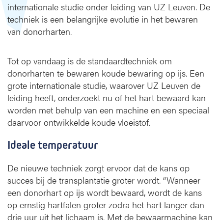
internationale studie onder leiding van UZ Leuven. De
r
techniek is een belangrijke evolutie in het bewaren
t
van donorharten.
t
r
a
Tot op vandaag is de standaardtechniek om
n
donorharten te bewaren koude bewaring op ijs. Een
s
grote internationale studie, waarover UZ Leuven de
p
l
leiding heeft, onderzoekt nu of het hart bewaard kan
a
worden met behulp van een machine en een speciaal
n
daarvoor ontwikkelde koude vloeistof.
t
a
Ideale temperatuur
t
i
De nieuwe techniek zorgt ervoor dat de kans op
e
succes bij de transplantatie groter wordt. “Wanneer
m
een donorhart op ijs wordt bewaard, wordt de kans
e
t
op ernstig hartfalen groter zodra het hart langer dan
n
drie uur uit het lichaam is. Met de bewaarmachine kan