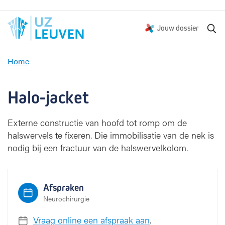
Z
Jouw dossier
o
e
Home
k
H
e
a
n
l
Halo-jacket
o
-
Externe constructie van hoofd tot romp om de
j
halswervels te fixeren. Die immobilisatie van de nek is
a
c
nodig bij een fractuur van de halswervelkolom.
k
e
t
Afspraken
Neurochirurgie
Vraag online een afspraak aan
.