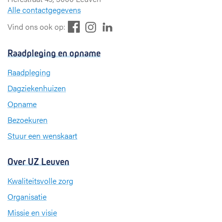
Alle contactgegevens
F
L
I
Vind ons ook op:
a
i
n
c
n
s
Raadpleging en opname
e
k
t
b
e
a
Raadpleging
o
d
g
Dagziekenhuizen
o
I
r
k
n
a
Opname
m
Bezoekuren
Stuur een wenskaart
Over UZ Leuven
Kwaliteitsvolle zorg
Organisatie
Missie en visie