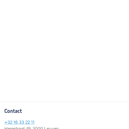
Contact
+32 16 33 22 11
Herestraat 49, 3000 Leuven