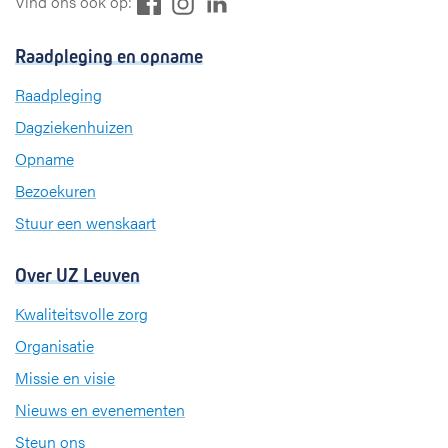
F
L
I
Vind ons ook op:
a
i
n
c
n
s
Raadpleging en opname
e
k
t
b
e
a
Raadpleging
o
d
g
Dagziekenhuizen
o
I
r
k
n
a
Opname
m
Bezoekuren
Stuur een wenskaart
Over UZ Leuven
Kwaliteitsvolle zorg
Organisatie
Missie en visie
Nieuws en evenementen
Steun ons