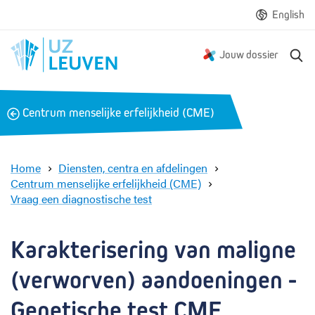
English
Z
Jouw dossier
o
e
k
B
Centrum menselijke erfelijkheid (CME)
e
a
n
c
k
Home
Diensten, centra en afdelingen
Centrum menselijke erfelijkheid (CME)
Vraag een diagnostische test
K
a
r
Karakterisering van maligne 
a
k
(verworven) aandoeningen - 
t
e
Genetische test CME