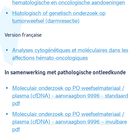
hematologische en oncologische aandoeningen
r
Histologisch of genetisch onderzoek op
w
o
tumorweefsel (darmresectie)
r
v
Version française
e
n
Analyses cytogénétiques et moléculaires dans les
)
affections hémato-oncologiques
a
a
In samenwerking met pathologische ontleedkunde
n
d
o
Moleculair onderzoek op PO weefselmateriaal /
e
plasma (cfDNA) - aanvraagbon 9996 - standaard
n
pdf
i
Moleculair onderzoek op PO weefselmateriaal /
n
g
plasma (cfDNA) - aanvraagbon 9996 – invulbare
e
pdf
n