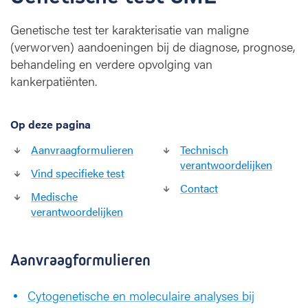
r
i
Genetische test ter karakterisatie van maligne
s
(verworven) aandoeningen bij de diagnose, prognose,
e
behandeling en verdere opvolging van
r
i
kankerpatiënten.
n
g
Op deze pagina
v
a
Aanvraagformulieren
Technisch
n
verantwoordelijken
m
Vind specifieke test
a
Contact
Medische
l
verantwoordelijken
i
g
n
Aanvraagformulieren
e
(
v
Cytogenetische en moleculaire analyses bij
e