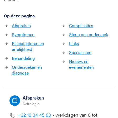
a
n
Op deze pagina
t
e
Afspraken
Complicaties
p
o
Symptomen
Steun ons onderzoek
l
Risicofactoren en
Links
y
erfelijkheid
c
Specialisten
y
Behandeling
Nieuws en
s
Onderzoeken en
evenementen
t
diagnose
i
s
c
h
Afspraken
e
n
Nefrologie
i
+32 16 34 45 80
- werkdagen van 8 tot
e