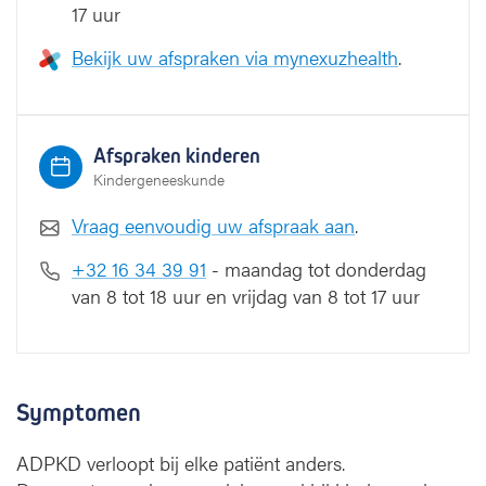
17 uur
r
z
Bekijk uw afspraken via mynexuzhealth
.
i
e
k
t
Afspraken kinderen
e
(
Kindergeneeskunde
A
Vraag eenvoudig uw afspraak aan
.
D
P
+32 16 34 39 91
- maandag tot donderdag
K
van 8 tot 18 uur en vrijdag van 8 tot 17 uur
D
)
Symptomen
ADPKD verloopt bij elke patiënt anders.