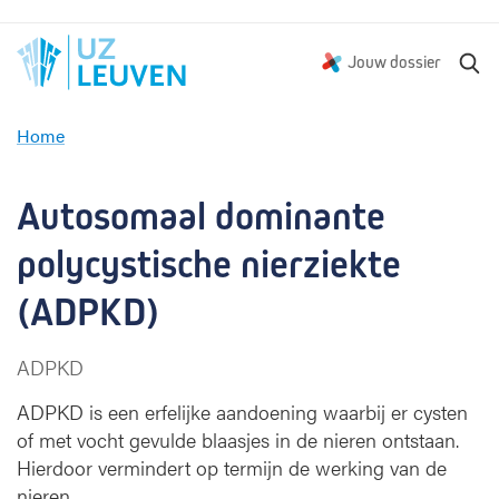
Z
Jouw dossier
o
e
Home
k
A
e
u
n
t
Autosomaal dominante 
o
s
polycystische nierziekte 
o
m
(ADPKD)
a
a
ADPKD
l
d
ADPKD is een erfelijke aandoening waarbij er cysten
o
of met vocht gevulde blaasjes in de nieren ontstaan.
m
Hierdoor vermindert op termijn de werking van de
i
nieren.
n