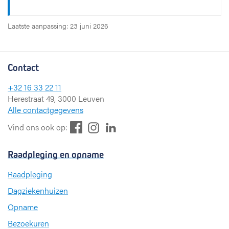
Laatste aanpassing: 23 juni 2026
Contact
+32 16 33 22 11
Herestraat 49, 3000 Leuven
Alle contactgegevens
F
L
I
Vind ons ook op:
a
i
n
c
n
s
Raadpleging en opname
e
k
t
b
e
a
Raadpleging
o
d
g
Dagziekenhuizen
o
I
r
k
n
a
Opname
m
Bezoekuren