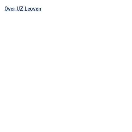
Over UZ Leuven
Kwaliteitsvolle zorg
Organisatie
Missie en visie
Nieuws en evenementen
Steun ons
Jobs
Professionals
Klinische studies
Opleiding
Stages
Research
Extranet