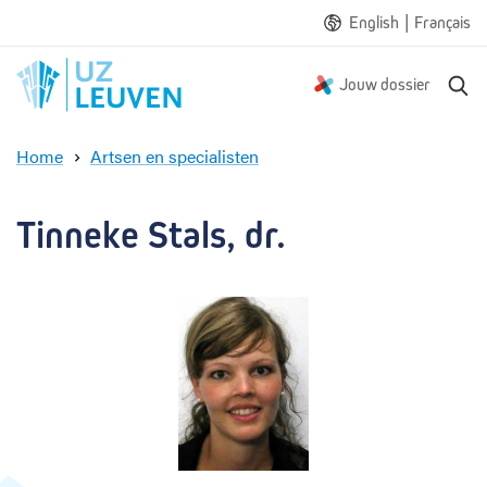
|
English
Français
Z
Jouw dossier
o
e
Home
Artsen en specialisten
k
T
e
i
n
n
Tinneke Stals, dr.
n
e
k
e
S
t
a
l
s