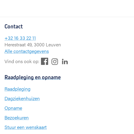
Contact
+32 16 33 22 11
Herestraat 49, 3000 Leuven
Alle contactgegevens
F
L
I
Vind ons ook op:
a
i
n
c
n
s
Raadpleging en opname
e
k
t
b
e
a
Raadpleging
o
d
g
Dagziekenhuizen
o
I
r
k
n
a
Opname
m
Bezoekuren
Stuur een wenskaart