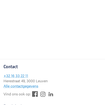
Contact
+32 16 33 22 11
Herestraat 49, 3000 Leuven
Alle contactgegevens
F
L
I
Vind ons ook op:
a
i
n
c
n
s