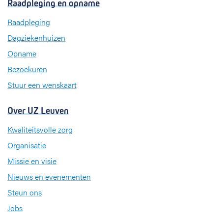
Raadpleging en opname
e
k
t
b
e
a
Raadpleging
o
d
g
Dagziekenhuizen
o
I
r
k
n
a
Opname
m
Bezoekuren
Stuur een wenskaart
Over UZ Leuven
Kwaliteitsvolle zorg
Organisatie
Missie en visie
Nieuws en evenementen
Steun ons
Jobs