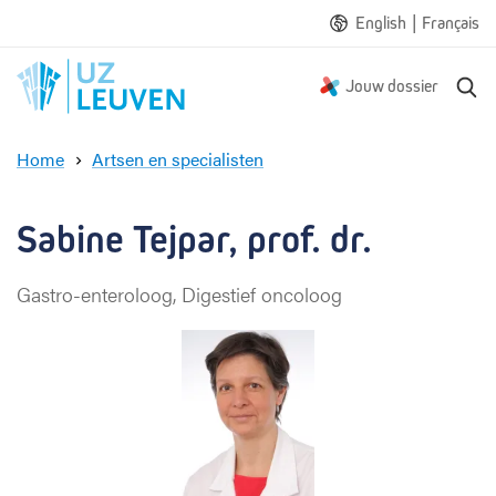
|
English
Français
Z
Jouw dossier
o
e
Home
Artsen en specialisten
k
S
e
a
n
b
Sabine Tejpar, prof. dr.
i
n
Gastro-enteroloog, Digestief oncoloog
e
T
e
j
p
a
r