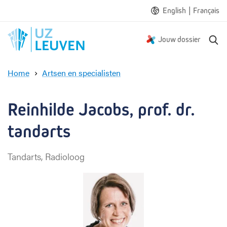
|
English
Français
Z
Jouw dossier
o
e
Home
Artsen en specialisten
k
R
e
e
n
i
Reinhilde Jacobs, prof. dr. 
n
h
tandarts
i
l
Tandarts, Radioloog
d
e
J
a
c
o
b