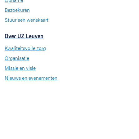
m
Bezoekuren
Stuur een wenskaart
Over UZ Leuven
Kwaliteitsvolle zorg
Organisatie
Missie en visie
Nieuws en evenementen
Steun ons
Jobs
Professionals
Klinische studies
Opleiding