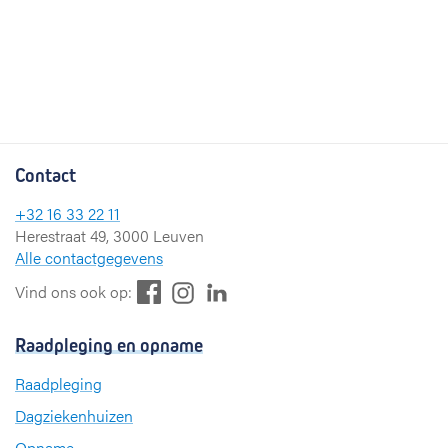
Contact
+32 16 33 22 11
Herestraat 49, 3000 Leuven
Alle contactgegevens
F
L
I
Vind ons ook op:
a
i
n
c
n
s
Raadpleging en opname
e
k
t
b
e
a
Raadpleging
o
d
g
Dagziekenhuizen
o
I
r
k
n
a
Opname