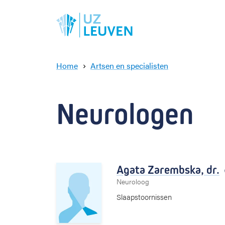
Home
Artsen en specialisten
N
e
u
Neurologen
r
o
l
o
g
e
Agata Zarembska,
dr.
n
Neuroloog
Slaapstoornissen