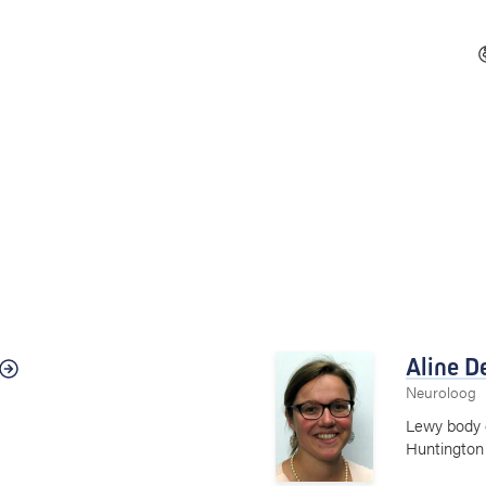
Aline D
Neuroloog
Lewy body d
Huntington