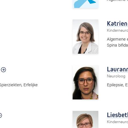
Katrien
Kinderneurol
Algemene en
Spina bifida
Lauran
Neuroloog
ierziekten, Erfelijke
Epilepsie, E
Liesbet
Kinderneurol