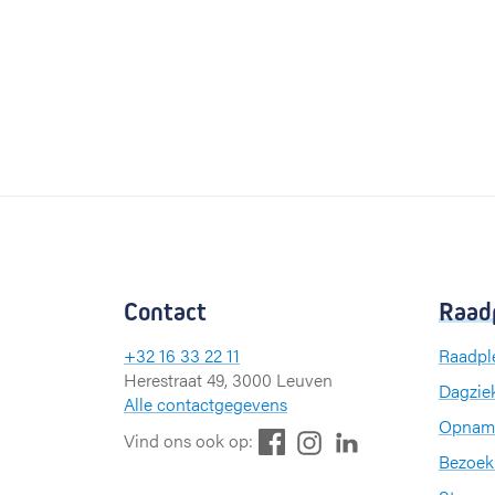
Contact
Raad
+32 16 33 22 11
Raadpl
Herestraat 49, 3000 Leuven
Dagzie
Alle contactgegevens
Opnam
F
L
I
Vind ons ook op:
Bezoek
a
i
n
c
n
s