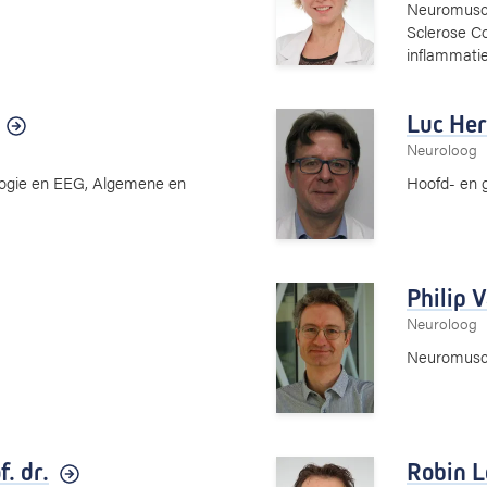
Neuromuscu
Sclerose Co
inflammatie
Luc Her
Neuroloog
iologie en EEG, Algemene en
Hoofd- en ge
Philip
Neuroloog
Neuromuscul
f. dr.
Robin 