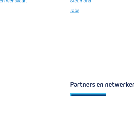
een wenskaart
Steun ons
Jobs
Partners en netwerke
KU Leuven
ernationale kwaliteitslabel
Vlaams Zie
 van zijn medewerkers op het