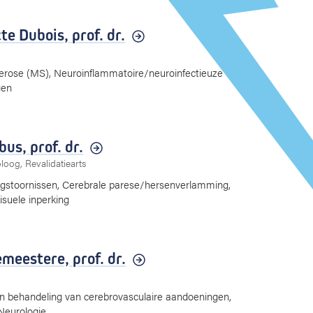
te Dubois,
prof. dr.
lerose (MS), Neuroinflammatoire/neuroinfectieuze
gen
ibus,
prof. dr.
oog, Revalidatiearts
ngstoornissen, Cerebrale parese/hersenverlamming,
isuele inperking
emeestere,
prof. dr.
en behandeling van cerebrovasculaire aandoeningen,
eurologie