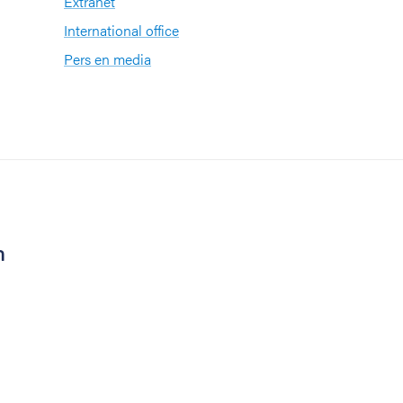
Extranet
International office
Pers en media
n
kenhuis Netwerk (VZN)