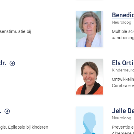
Benedic
Neuroloog
enstimulatie bij
Multiple sc
aandoenin
dr.
Els Ort
Kinderneurol
Ontwikkeli
Cerebrale v
.
Jelle D
Neuroloog
e, Epilepsie bij kinderen
Preventie 
Algemene N