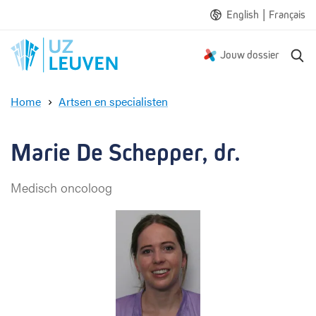
|
English
Français
Z
Jouw dossier
o
e
Home
Artsen en specialisten
k
M
e
a
n
r
Marie De Schepper, dr.
i
e
Medisch oncoloog
D
e
S
c
h
e
p
p
e