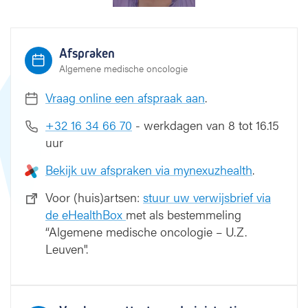
r
Afspraken
Algemene medische oncologie
Vraag online een afspraak aan
.
+32 16 34 66 70
- werkdagen van 8 tot 16.15
uur
Bekijk uw afspraken via mynexuzhealth
.
Voor (huis)artsen:
stuur uw verwijsbrief via
de eHealthBox
met als bestemmeling
“Algemene medische oncologie – U.Z.
Leuven".