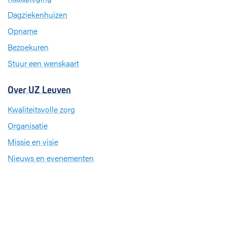
o
d
g
Dagziekenhuizen
o
I
r
k
n
a
Opname
m
Bezoekuren
Stuur een wenskaart
Over UZ Leuven
Kwaliteitsvolle zorg
Organisatie
Missie en visie
Nieuws en evenementen
Steun ons
Jobs
Professionals