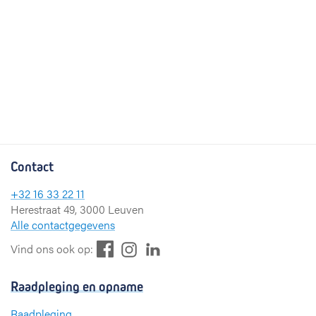
Contact
+32 16 33 22 11
Herestraat 49, 3000 Leuven
Alle contactgegevens
F
L
I
Vind ons ook op:
a
i
n
c
n
s
Raadpleging en opname
e
k
t
b
e
a
Raadpleging