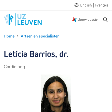
|
English
Français
Z
Jouw dossier
o
e
Home
Artsen en specialisten
k
L
e
e
n
t
Leticia Barrios, dr.
i
c
Cardioloog
i
a
B
a
r
r
i
o
s