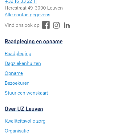
+32 16 33 22 11
Herestraat 49, 3000 Leuven
Alle contactgegevens
F
L
I
Vind ons ook op:
a
i
n
c
n
s
Raadpleging en opname
e
k
t
b
e
a
Raadpleging
o
d
g
Dagziekenhuizen
o
I
r
k
n
a
Opname
m
Bezoekuren
Stuur een wenskaart
Over UZ Leuven
Kwaliteitsvolle zorg
Organisatie