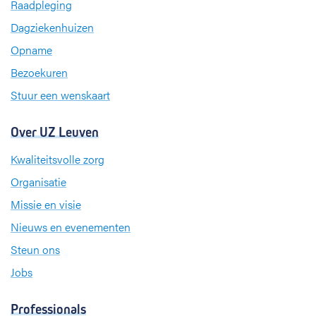
b
e
a
Raadpleging
o
d
g
Dagziekenhuizen
o
I
r
k
n
a
Opname
m
Bezoekuren
Stuur een wenskaart
Over UZ Leuven
Kwaliteitsvolle zorg
Organisatie
Missie en visie
Nieuws en evenementen
Steun ons
Jobs
Professionals