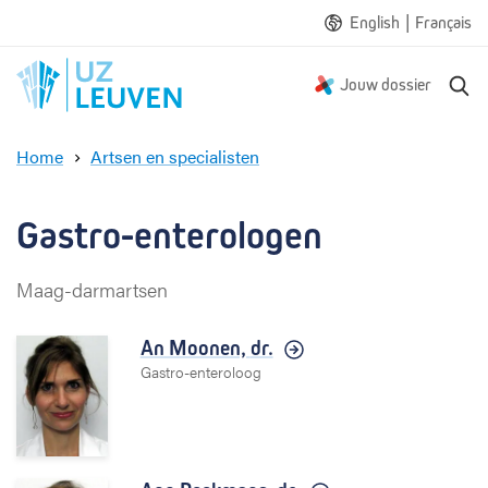
|
English
Français
Z
Jouw dossier
o
e
Home
Artsen en specialisten
k
G
e
a
n
s
Gastro-enterologen
t
r
Maag-darmartsen
o
-
e
An Moonen,
dr.
n
Gastro-enteroloog
t
e
r
o
l