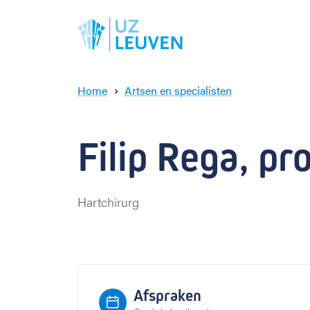
Home
Artsen en specialisten
F
i
l
Filip Rega, pro
i
p
R
e
Hartchirurg
g
a
Afspraken