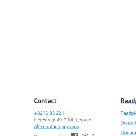
Contact
Raad
+32 16 33 22 11
Raadpl
Herestraat 49, 3000 Leuven
Dagzie
Alle contactgegevens
Opnam
F
L