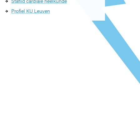
Staflid cardiale heelkunde
Profiel KU Leuven