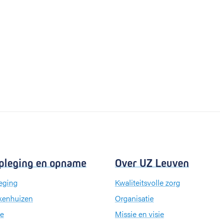
pleging en opname
Over UZ Leuven
eging
Kwaliteitsvolle zorg
kenhuizen
Organisatie
e
Missie en visie