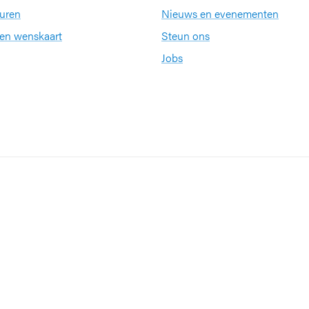
uren
Nieuws en evenementen
een wenskaart
Steun ons
Jobs
Partners en netwerke
KU Leuven
ernationale kwaliteitslabel