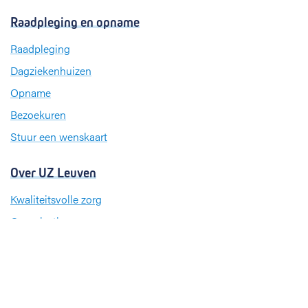
c
n
s
Raadpleging en opname
e
k
t
b
e
a
Raadpleging
o
d
g
Dagziekenhuizen
o
I
r
k
n
a
Opname
m
Bezoekuren
Stuur een wenskaart
Over UZ Leuven
Kwaliteitsvolle zorg
Organisatie
Missie en visie
Nieuws en evenementen
Steun ons