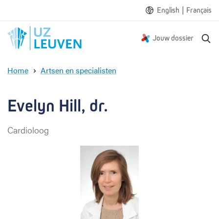
|
English
Français
Z
Jouw dossier
o
e
Home
Artsen en specialisten
k
E
e
v
n
e
Evelyn Hill, dr.
l
y
Cardioloog
n
H
i
l
l