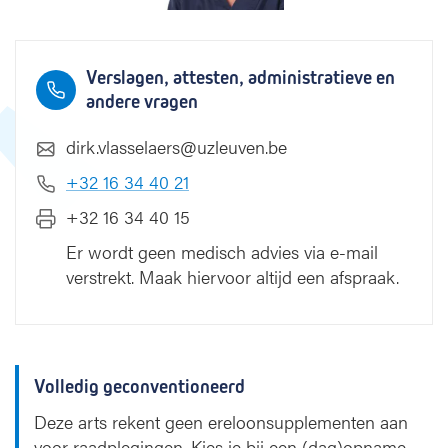
s
Verslagen, attesten, administratieve en
andere vragen
dirk.vlasselaers@uzleuven.be
+32 16 34 40 21
+32 16 34 40 15
Er wordt geen medisch advies via e-mail
verstrekt. Maak hiervoor altijd een afspraak.
Volledig geconventioneerd
Deze arts rekent geen ereloonsupplementen aan
voor raadplegingen. Kies je bij een (dag)opname