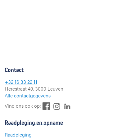
Contact
+32 16 33 22 11
Herestraat 49, 3000 Leuven
Alle contactgegevens
F
L
I
Vind ons ook op:
a
i
n
c
n
s
Raadpleging en opname
e
k
t
b
e
a
Raadpleging