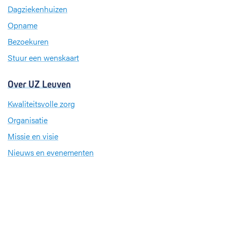
o
d
g
Dagziekenhuizen
o
I
r
k
n
a
Opname
m
Bezoekuren
Stuur een wenskaart
Over UZ Leuven
Kwaliteitsvolle zorg
Organisatie
Missie en visie
Nieuws en evenementen
Steun ons
Jobs
Professionals