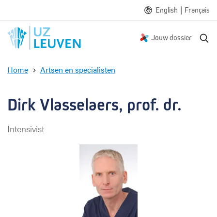
|
English
Français
Z
Jouw dossier
o
e
Home
Artsen en specialisten
k
D
e
i
n
r
Dirk Vlasselaers, prof. dr.
k
V
Intensivist
l
a
s
s
e
l
a
e
r