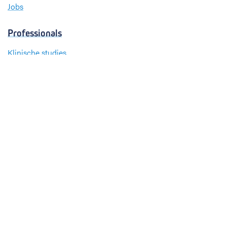
Jobs
Professionals
Klinische studies
Opleiding
Stages
Research
Extranet
International office
Pers en media
Onze verdiensten
Babyvriendelijk Ziekenhuis
Sinds 2008 heeft UZ Leuven het internationale