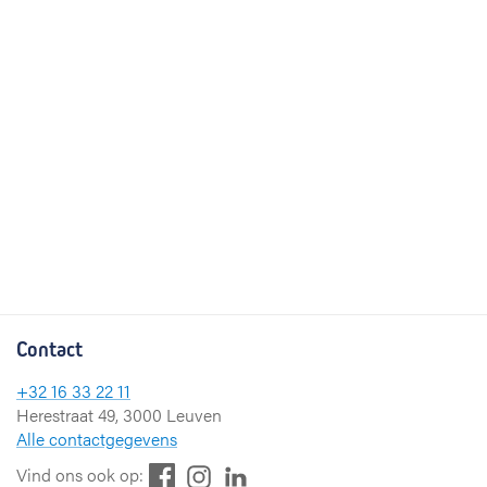
Contact
+32 16 33 22 11
Herestraat 49, 3000 Leuven
Alle contactgegevens
F
L
I
Vind ons ook op: