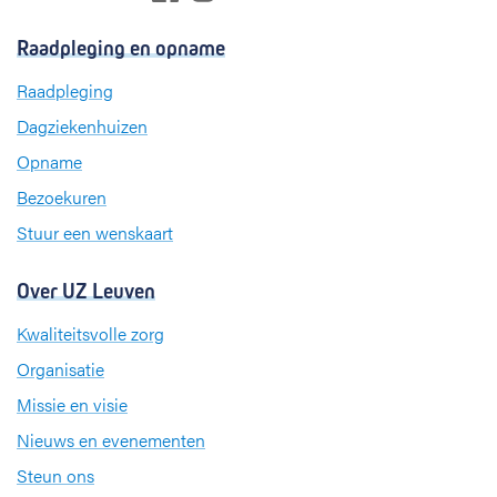
a
i
n
c
n
s
Raadpleging en opname
e
k
t
b
e
a
Raadpleging
o
d
g
Dagziekenhuizen
o
I
r
k
n
a
Opname
m
Bezoekuren
Stuur een wenskaart
Over UZ Leuven
Kwaliteitsvolle zorg
Organisatie
Missie en visie
Nieuws en evenementen
Steun ons