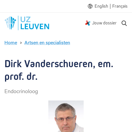
|
English
Français
Z
Jouw dossier
o
e
Home
Artsen en specialisten
k
D
e
i
n
r
Dirk Vanderschueren, em. 
k
V
prof. dr.
a
n
Endocrinoloog
d
e
r
s
c
h
u