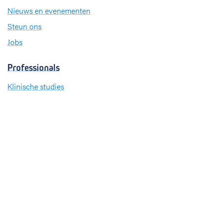
Nieuws en evenementen
Steun ons
Jobs
Professionals
Klinische studies
Opleiding
Stages
Research
Extranet
International office
Pers en media
Onze verdiensten