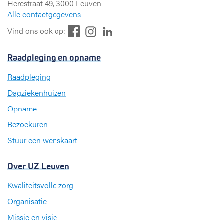
Herestraat 49, 3000 Leuven
Alle contactgegevens
F
L
I
Vind ons ook op:
a
i
n
c
n
s
Raadpleging en opname
e
k
t
b
e
a
Raadpleging
o
d
g
Dagziekenhuizen
o
I
r
k
n
a
Opname
m
Bezoekuren
Stuur een wenskaart
Over UZ Leuven
Kwaliteitsvolle zorg
Organisatie
Missie en visie