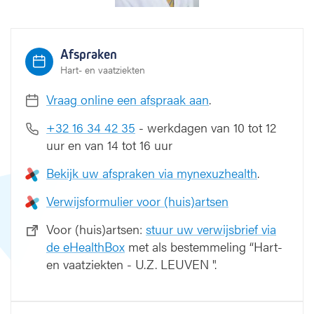
i
s
Afspraken
Hart- en vaatziekten
Vraag online een afspraak aan
.
+32 16 34 42 35
- werkdagen van 10 tot 12
uur en van 14 tot 16 uur
Bekijk uw afspraken via mynexuzhealth
.
Verwijsformulier voor (huis)artsen
Voor (huis)artsen:
stuur uw verwijsbrief via
de eHealthBox
met als bestemmeling “Hart-
en vaatziekten - U.Z. LEUVEN ".