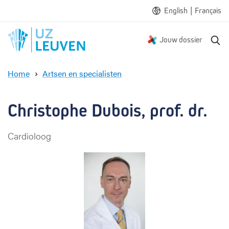
|
English
Français
Z
Jouw dossier
o
e
Home
Artsen en specialisten
k
C
e
h
n
r
Christophe Dubois, prof. dr.
i
s
Cardioloog
t
o
p
h
e
D
u
b
o