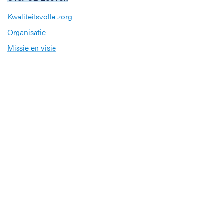
Kwaliteitsvolle zorg
Organisatie
Missie en visie
Nieuws en evenementen
Steun ons
Jobs
Professionals
Klinische studies
Opleiding
Stages
Research
Extranet
International office