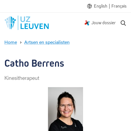
|
English
Français
Z
Jouw dossier
o
e
Home
Artsen en specialisten
k
C
e
a
n
t
Catho Berrens
h
o
Kinesitherapeut
B
e
r
r
e
n
s