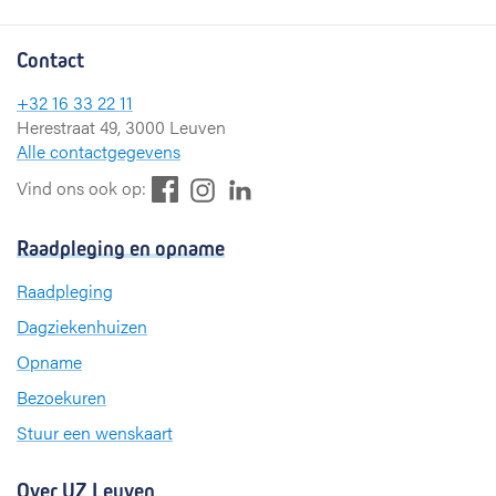
Contact
+32 16 33 22 11
Herestraat 49, 3000 Leuven
Alle contactgegevens
F
L
I
Vind ons ook op:
a
i
n
c
n
s
Raadpleging en opname
e
k
t
b
e
a
Raadpleging
o
d
g
Dagziekenhuizen
o
I
r
k
n
a
Opname
m
Bezoekuren
Stuur een wenskaart
Over UZ Leuven