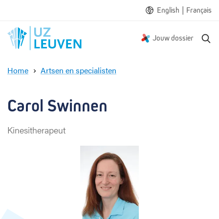
|
English
Français
Z
Jouw dossier
o
e
Home
Artsen en specialisten
k
C
e
a
n
r
Carol Swinnen
o
l
Kinesitherapeut
S
w
i
n
n
e
n