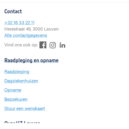
Contact
+32 16 33 22 11
Herestraat 49, 3000 Leuven
Alle contactgegevens
F
L
I
Vind ons ook op:
a
i
n
c
n
s
Raadpleging en opname
e
k
t
b
e
a
Raadpleging
o
d
g
Dagziekenhuizen
o
I
r
k
n
a
Opname
m
Bezoekuren
Stuur een wenskaart
Over UZ Leuven