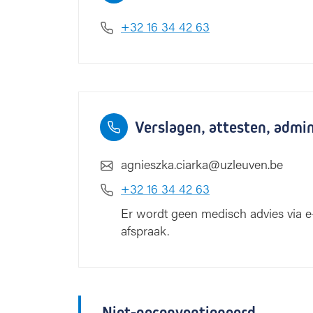
a
+32 16 34 42 63
Verslagen, attesten, admi
agnieszka.ciarka@uzleuven.be
+32 16 34 42 63
Er wordt geen medisch advies via e-
afspraak.
Niet-geconventioneerd