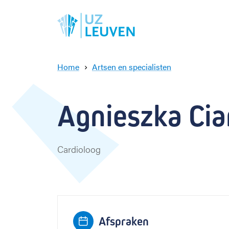
Home
Artsen en specialisten
A
g
n
Agnieszka Ciar
i
e
s
z
Cardioloog
k
a
C
i
a
r
Afspraken
k