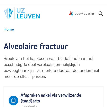
Z
Jouw dossier
o
e
Home
k
A
e
l
n
v
Alveolaire fractuur
e
o
Breuk van het kaakbeen waarbij de tanden in het
l
beschadigde deel verplaatst en gelijktijdig
a
i
beweegbaar zijn. Dit merkt u doordat de tanden niet
r
meer op elkaar passen.
e
f
r
Afspraken enkel via verwijzende
a
(tand)arts
c
Endodontie
t