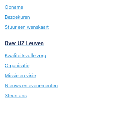
k
n
a
Opname
m
Bezoekuren
Stuur een wenskaart
Over UZ Leuven
Kwaliteitsvolle zorg
Organisatie
Missie en visie
Nieuws en evenementen
Steun ons
Jobs
Professionals
Klinische studies