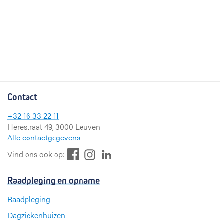
Contact
+32 16 33 22 11
Herestraat 49, 3000 Leuven
Alle contactgegevens
F
L
I
Vind ons ook op:
a
i
n
c
n
s
Raadpleging en opname
e
k
t
b
e
a
Raadpleging
o
d
g
Dagziekenhuizen
o
I
r