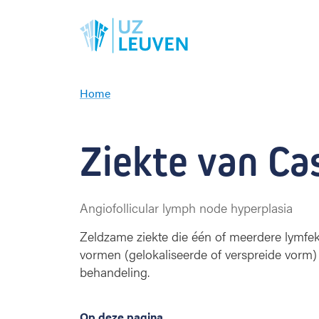
Home
Z
i
e
Ziekte van Ca
k
t
e
v
Angiofollicular lymph node hyperplasia
a
n
Zeldzame ziekte die één of meerdere lymfek
C
vormen (gelokaliseerde of verspreide vorm
a
behandeling.
s
t
l
Op deze pagina