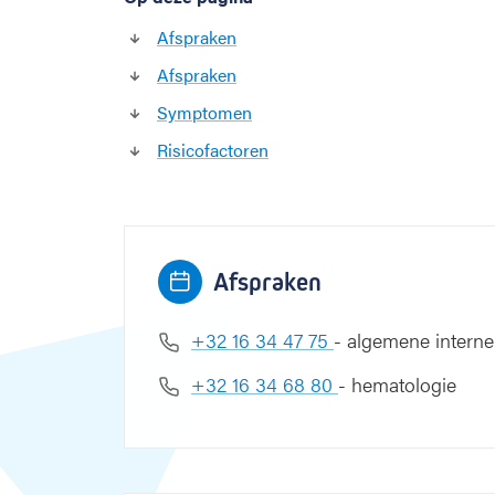
e
m
Afspraken
a
Afspraken
n
Symptomen
Risicofactoren
Afspraken
+32 16 34 47 75
- algemene intern
+32 16 34 68 80
- hematologie