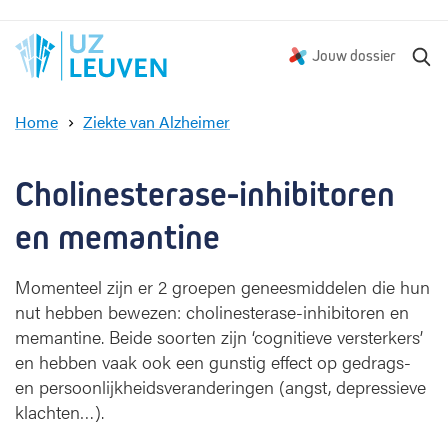
Z
Jouw dossier
o
e
Home
Ziekte van Alzheimer
k
C
e
h
n
o
Cholinesterase-inhibitoren 
l
i
en memantine
n
e
Momenteel zijn er 2 groepen geneesmiddelen die hun
s
nut hebben bewezen: cholinesterase-inhibitoren en
t
memantine. Beide soorten zijn ‘cognitieve versterkers’
e
r
en hebben vaak ook een gunstig effect op gedrags-
a
en persoonlijkheidsveranderingen (angst, depressieve
s
klachten…).
e
-