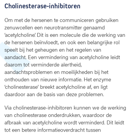
Cholinesterase-inhibitoren
i
n
h
Om met de hersenen te communiceren gebruiken
i
zenuwcellen een neurotransmitter genaamd
b
‘acetylcholine’. Dit is een molecule die de werking van
i
de hersenen beïnvloedt, en ook een belangrijke rol
t
speelt bij het geheugen en het regelen van
o
aandacht. Een vermindering van acetylcholine leidt
r
daarom tot verminderde alertheid,
e
n
aandachtsproblemen en moeilijkheden bij het
e
onthouden van nieuwe informatie. Het enzyme
n
‘cholinesterase’ breekt acetylcholine af, en ligt
m
daardoor aan de basis van deze problemen.
e
m
Via cholinesterase-inhibitoren kunnen we de werking
a
van cholinesterase onderdrukken, waardoor de
n
afbraak van acetylcholine wordt verminderd. Dit leidt
t
tot een betere informatieoverdracht tussen
i