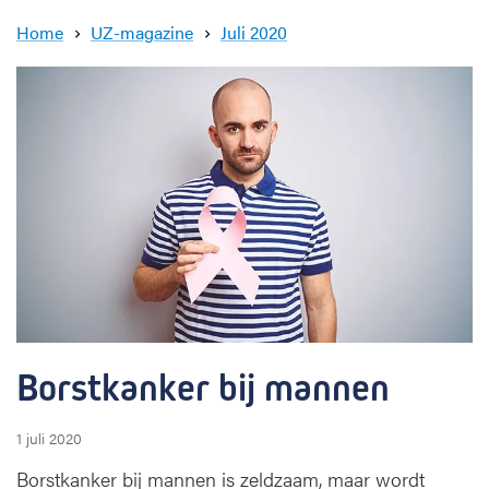
c
k
Home
UZ-magazine
Juli 2020
B
o
r
s
t
k
a
n
k
e
r
b
i
j
Borstkanker bij mannen
m
a
n
1 juli 2020
n
Borstkanker bij mannen is zeldzaam, maar wordt
e