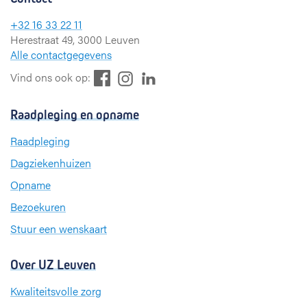
+32 16 33 22 11
Herestraat 49, 3000 Leuven
Alle contactgegevens
F
L
I
Vind ons ook op:
a
i
n
c
n
s
Raadpleging en opname
e
k
t
b
e
a
Raadpleging
o
d
g
Dagziekenhuizen
o
I
r
k
n
a
Opname
m
Bezoekuren
Stuur een wenskaart
Over UZ Leuven
Kwaliteitsvolle zorg