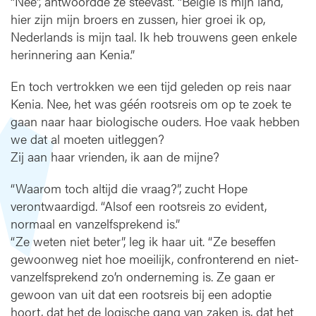
“Nee”, antwoordde ze steevast. “België is mijn land,
-
hier zijn mijn broers en zussen, hier groei ik op,
"
Nederlands is mijn taal. Ik heb trouwens geen enkele
D
herinnering aan Kenia.”
o
o
En toch vertrokken we een tijd geleden op reis naar
r
Kenia. Nee, het was géén rootsreis om op te zoek te
e
e
gaan naar haar biologische ouders. Hoe vaak hebben
n
we dat al moeten uitleggen?
o
Zij aan haar vrienden, ik aan de mijne?
n
g
“Waarom toch altijd die vraag?”, zucht Hope
e
verontwaardigd. “Alsof een rootsreis zo evident,
l
normaal en vanzelfsprekend is.”
o
“Ze weten niet beter”, leg ik haar uit. “Ze beseffen
f
gewoonweg niet hoe moeilijk, confronterend en niet-
e
l
vanzelfsprekend zo’n onderneming is. Ze gaan er
i
gewoon van uit dat een rootsreis bij een adoptie
j
hoort, dat het de logische gang van zaken is, dat het