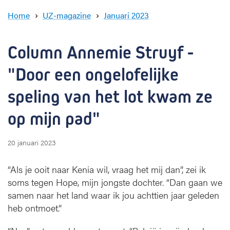
c
k
Home
UZ-magazine
Januari 2023
C
o
l
Column Annemie Struyf - 
u
m
"Door een ongelofelijke 
n
A
speling van het lot kwam ze 
n
op mijn pad"
n
e
m
20 januari 2023
i
e
“Als je ooit naar Kenia wil, vraag het mij dan”, zei ik
S
soms tegen Hope, mijn jongste dochter. “Dan gaan we
t
r
samen naar het land waar ik jou achttien jaar geleden
u
heb ontmoet.”
y
f