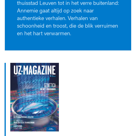
thuisstad Leuven tot in het verre buitenland:
Annemie gaat altijd op zoek naar
authentieke verhalen. Verhalen van
schoonheid en troost, die de blik verruimen
en het hart verwarmen.