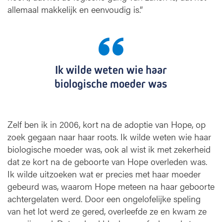
k
allemaal makkelijk en eenvoudig is.”
e
s
p
e
l
Ik wilde weten wie haar
i
n
biologische moeder was
g
v
a
Zelf ben ik in 2006, kort na de adoptie van Hope, op
n
h
zoek gegaan naar haar roots. Ik wilde weten wie haar
e
biologische moeder was, ook al wist ik met zekerheid
t
dat ze kort na de geboorte van Hope overleden was.
l
Ik wilde uitzoeken wat er precies met haar moeder
o
gebeurd was, waarom Hope meteen na haar geboorte
t
achtergelaten werd. Door een ongelofelijke speling
k
van het lot werd ze gered, overleefde ze en kwam ze
w