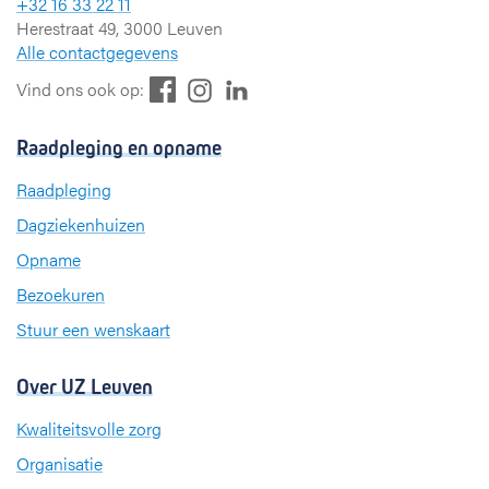
+32 16 33 22 11
Herestraat 49, 3000 Leuven
Alle contactgegevens
F
L
I
Vind ons ook op:
a
i
n
c
n
s
Raadpleging en opname
e
k
t
b
e
a
Raadpleging
o
d
g
Dagziekenhuizen
o
I
r
k
n
a
Opname
m
Bezoekuren
Stuur een wenskaart
Over UZ Leuven
Kwaliteitsvolle zorg
Organisatie