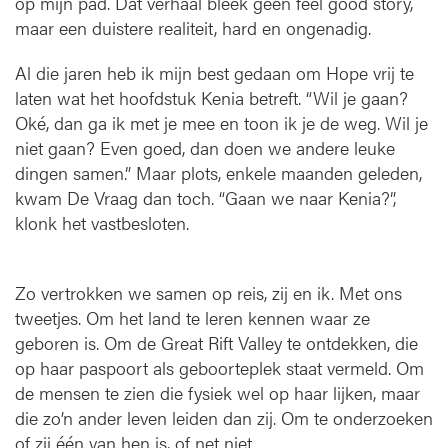
a
op mijn pad. Dat verhaal bleek geen feel good story,
m
maar een duistere realiteit, hard en ongenadig.
z
e
Al die jaren heb ik mijn best gedaan om Hope vrij te
o
laten wat het hoofdstuk Kenia betreft. “Wil je gaan?
p
Oké, dan ga ik met je mee en toon ik je de weg. Wil je
m
niet gaan? Even goed, dan doen we andere leuke
i
dingen samen.” Maar plots, enkele maanden geleden,
j
kwam De Vraag dan toch. “Gaan we naar Kenia?”,
n
p
klonk het vastbesloten.
a
d
"
Zo vertrokken we samen op reis, zij en ik. Met ons
tweetjes. Om het land te leren kennen waar ze
geboren is. Om de Great Rift Valley te ontdekken, die
op haar paspoort als geboorteplek staat vermeld. Om
de mensen te zien die fysiek wel op haar lijken, maar
die zo’n ander leven leiden dan zij. Om te onderzoeken
of zij één van hen is, of net niet.