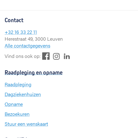
Contact
+32 16 33 22 11
Herestraat 49, 3000 Leuven
Alle contactgegevens
F
L
I
Vind ons ook op:
a
i
n
c
n
s
Raadpleging en opname
e
k
t
b
e
a
Raadpleging
o
d
g
Dagziekenhuizen
o
I
r
k
n
a
Opname
m
Bezoekuren
Stuur een wenskaart