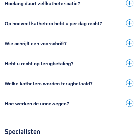
Retentieblaas met een capaciteit niet hoger
Hoelang duurt zelfkatheterisatie?
dan 300 ml.
Neurogene blaas onder de leeftijd van 18 jaar.
Op hoeveel katheters hebt u per dag recht?
Wie schrijft een voorschrift?
Hebt u recht op terugbetaling?
website van het RIZIV
Welke katheters worden terugbetaald?
Hoe werken de urinewegen?
Specialisten