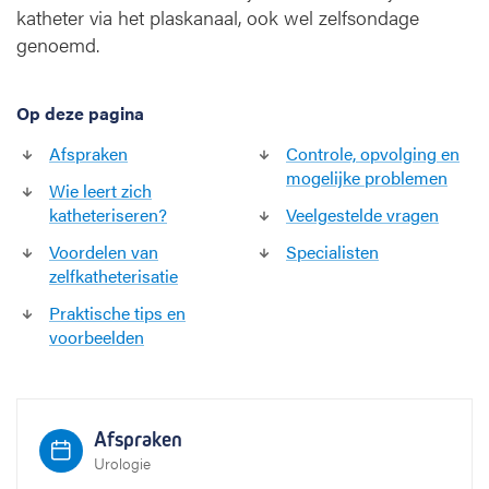
e
katheter via het plaskanaal, ook wel zelfsondage
r
genoemd.
i
s
a
Op deze pagina
t
i
Afspraken
Controle, opvolging en
e
mogelijke problemen
Wie leert zich
b
katheteriseren?
Veelgestelde vragen
i
j
Voordelen van
Specialisten
v
zelfkatheterisatie
o
Praktische tips en
l
voorbeelden
w
a
s
s
e
Afspraken
n
Urologie
e