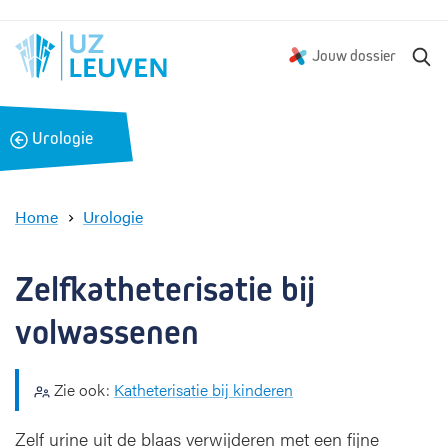
Z
Jouw dossier
o
e
k
B
Urologie
e
a
n
c
k
Home
Urologie
Z
e
l
Zelfkatheterisatie bij 
f
k
volwassenen
a
t
h
Zie ook:
Katheterisatie bij kinderen
e
t
Zelf urine uit de blaas verwijderen met een fijne