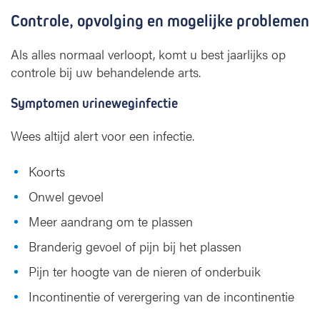
Controle, opvolging en mogelijke problemen
Als alles normaal verloopt, komt u best jaarlijks op
controle bij uw behandelende arts.
Symptomen urineweginfectie
Wees altijd alert voor een infectie.
Koorts
Onwel gevoel
Maximaal 5 katheters
Meer aandrang om te plassen
Branderig gevoel of pijn bij het plassen
Retentieblaas met een hoeveelheid resturine
= of > dan 100 ml, als gevolg van een
Pijn ter hoogte van de nieren of onderbuik
verworven of aangeboren medulair letsel.
Incontinentie of verergering van de incontinentie
Retentieblaas met een hoeveelheid resturine