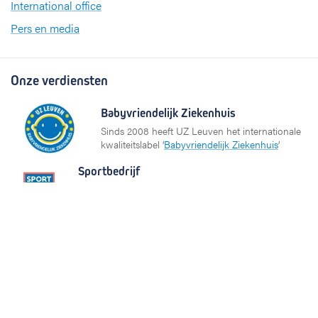
International office
Pers en media
Onze verdiensten
Babyvriendelijk Ziekenhuis
Sinds 2008 heeft UZ Leuven het internationale
kwaliteitslabel ‘
Babyvriendelijk Ziekenhuis
’
Sportbedrijf
UZ Leuven investeert in de gezondheid van zijn
medewerkers op het gebied van sporten en
bewegen. Daarom ontving het ziekenhuis het label
Sportbedrijf van Sport Vlaanderen.
Partners en netwerken
KU Leuven