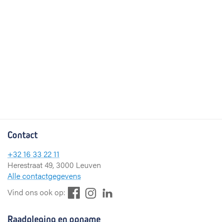
Contact
+32 16 33 22 11
Herestraat 49, 3000 Leuven
Alle contactgegevens
F
L
I
Vind ons ook op:
a
i
n
c
n
s
Raadpleging en opname