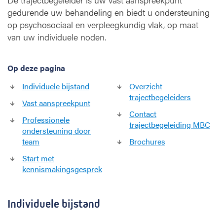
b
gedurende uw behandeling en biedt u ondersteuning
e
op psychosociaal en verpleegkundig vlak, op maat
g
e
van uw individuele noden.
l
e
i
Op deze pagina
d
Individuele bijstand
Overzicht
i
trajectbegeleiders
n
Vast aanspreekpunt
g
Contact
Professionele
b
trajectbegeleiding MBC
ondersteuning door
i
team
Brochures
j
b
Start met
o
kennismakingsgesprek
r
s
t
Individuele bijstand
k
a