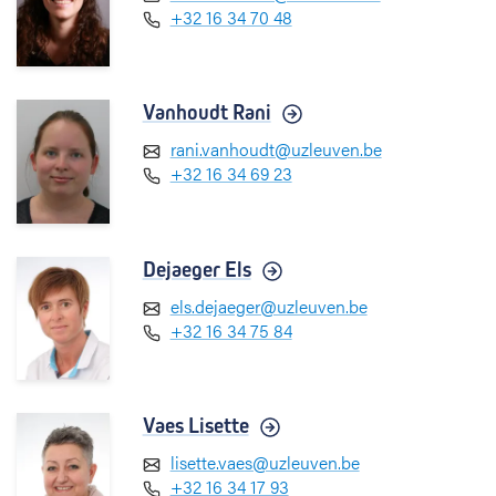
+32 16 34 70 48
Vanhoudt Rani
rani.vanhoudt@uzleuven.be
+32 16 34 69 23
Dejaeger Els
els.dejaeger@uzleuven.be
+32 16 34 75 84
Vaes Lisette
lisette.vaes@uzleuven.be
+32 16 34 17 93