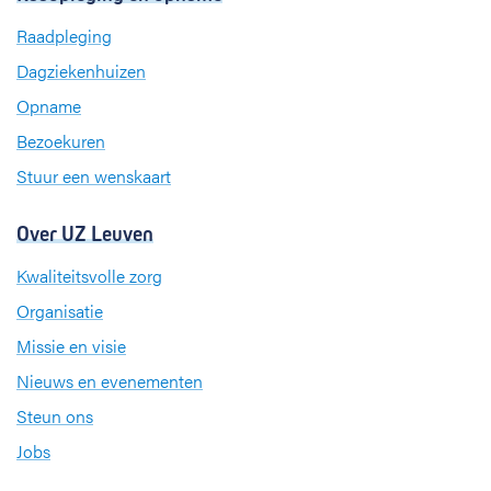
e
k
t
b
e
a
Raadpleging
o
d
g
Dagziekenhuizen
o
I
r
k
n
a
Opname
m
Bezoekuren
Stuur een wenskaart
Over UZ Leuven
Kwaliteitsvolle zorg
Organisatie
Missie en visie
Nieuws en evenementen
Steun ons
Jobs