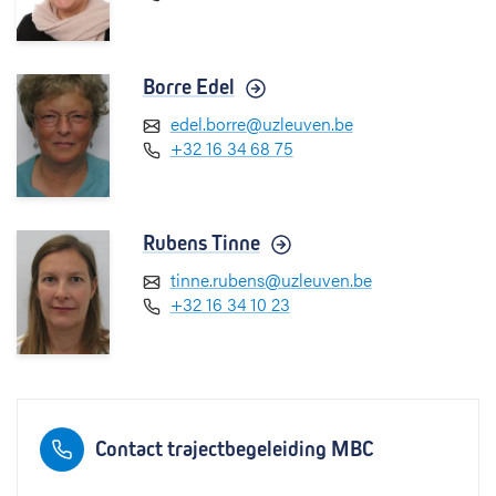
Borre Edel
edel.borre@uzleuven.be
+32 16 34 68 75
Rubens Tinne
tinne.rubens@uzleuven.be
+32 16 34 10 23
Contact trajectbegeleiding MBC