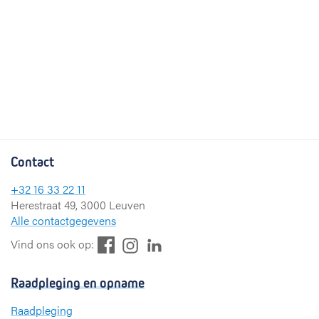
Contact
+32 16 33 22 11
Herestraat 49, 3000 Leuven
Alle contactgegevens
F
L
I
Vind ons ook op:
a
i
n
c
n
s
Raadpleging en opname
e
k
t
b
e
a
Raadpleging