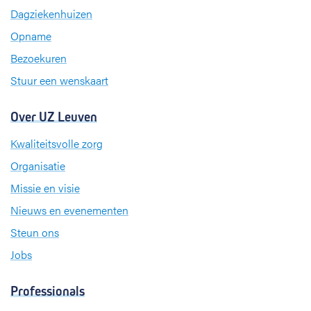
o
d
g
Dagziekenhuizen
o
I
r
k
n
a
Opname
m
Bezoekuren
Stuur een wenskaart
Over UZ Leuven
Kwaliteitsvolle zorg
Organisatie
Missie en visie
Nieuws en evenementen
Steun ons
Jobs
Professionals