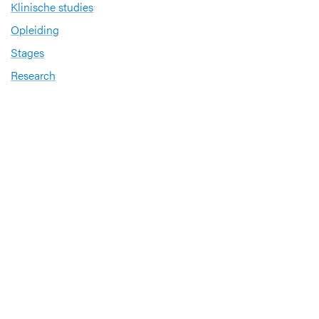
Klinische studies
Opleiding
Stages
Research
Extranet
International office
Pers en media
Onze verdiensten
Babyvriendelijk Ziekenhuis
Sinds 2008 heeft UZ Leuven het internationale
kwaliteitslabel ‘
Babyvriendelijk Ziekenhuis
’
Sportbedrijf
UZ Leuven investeert in de gezondheid van zijn
medewerkers op het gebied van sporten en