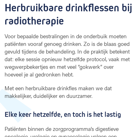
Herbruikbare drinkflessen bij 
n
k
radiotherapie
f
l
e
Voor bepaalde bestralingen in de onderbuik moeten
s
patiënten vooraf genoeg drinken. Zo is de blaas goed
s
gevuld tijdens de behandeling. In de praktijk betekent
e
dat: elke sessie opnieuw hetzelfde protocol, vaak met
n
wegwerpbekertjes en met veel “gokwerk” over
b
i
hoeveel je al gedronken hebt.
j
r
Met een herbruikbare drinkfles maken we dat
a
makkelijker, duidelijker en duurzamer.
d
i
Elke keer hetzelfde, en toch is het lastig
o
t
h
Patiënten binnen de zorgprogramma’s digestieve
e
oncologie, urologie en gynaecologie volgen een