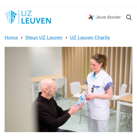
Z
Jouw dossier
o
e
Home
Steun UZ Leuven
UZ Leuven Charity
k
H
e
e
n
r
b
r
u
i
k
b
a
r
e
d
r
i