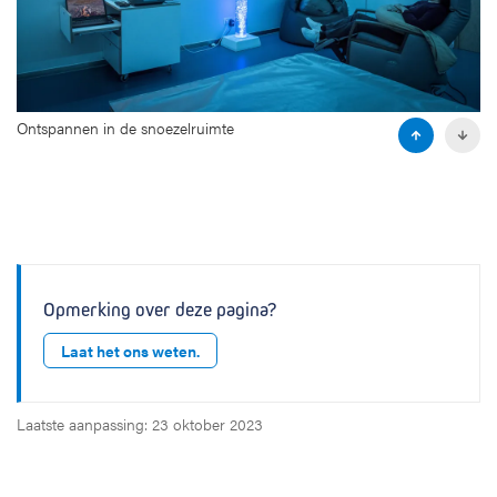
d
e
Ontspannen in de snoezelruimte
P
N
r
e
e
x
v
t
i
s
o
l
u
i
s
d
Opmerking over deze pagina?
s
e
l
Laat het ons weten.
i
d
e
Laatste aanpassing: 23 oktober 2023