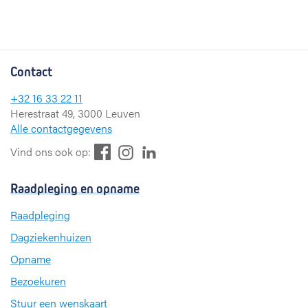
Contact
+32 16 33 22 11
Herestraat 49, 3000 Leuven
Alle contactgegevens
F
L
I
Vind ons ook op:
a
i
n
c
n
s
Raadpleging en opname
e
k
t
b
e
a
Raadpleging
o
d
g
Dagziekenhuizen
o
I
r
k
n
a
Opname
m
Bezoekuren
Stuur een wenskaart