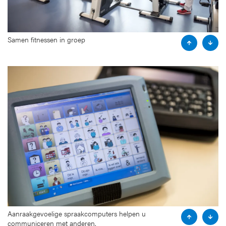
Samen fitnessen in groep
P
N
r
e
e
x
v
t
i
s
o
l
u
i
s
d
s
e
l
i
d
e
Aanraakgevoelige spraakcomputers helpen u
P
N
communiceren met anderen.