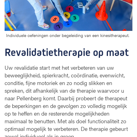
i
e
t
h
e
r
Individuele oefeningen onder begeleiding van een kinesitherapeut.
a
p
Revalidatietherapie op maat 
i
e
Uw revalidatie start met het verbeteren van uw
o
beweeglijkheid, spierkracht, coördinatie, evenwicht,
p
m
conditie, fijne motoriek en zo nodig slikken en
a
spreken, dit afhankelijk van de therapie waarvoor u
a
naar Pellenberg komt. Daarbij probeert de therapeut
t
de beperkingen en de gevolgen zo volledig mogelijk
op te heffen en de resterende mogelijkheden
maximaal te benutten. Met als doel functionaliteit zo
optimaal mogelijk te verbeteren. De therapie gebeurt
zowel individueel als in groep.