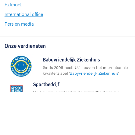
Extranet
International office
Pers en media
Onze verdiensten
Babyvriendelijk Ziekenhuis
Sinds 2008 heeft UZ Leuven het internationale
kwaliteitslabel ‘
Babyvriendelijk Ziekenhuis
’
Sportbedrijf
UZ Leuven investeert in de gezondheid van zijn
medewerkers op het gebied van sporten en
bewegen. Daarom ontving het ziekenhuis het label
Sportbedrijf van Sport Vlaanderen.
Partners en netwerken