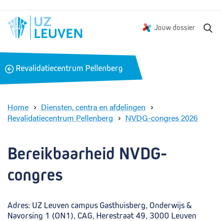
Z
Jouw dossier
o
e
k
B
Revalidatiecentrum Pellenberg
e
a
n
c
k
Home
Diensten, centra en afdelingen
Revalidatiecentrum Pellenberg
NVDG-congres 2026
B
e
r
Bereikbaarheid NVDG-
e
i
congres
k
b
a
Adres: UZ Leuven campus Gasthuisberg, Onderwijs &
a
Navorsing 1 (ON1), CAG, Herestraat 49, 3000 Leuven