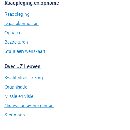
Raadpleging en opname
e
k
t
b
e
a
Raadpleging
o
d
g
Dagziekenhuizen
o
I
r
k
n
a
Opname
m
Bezoekuren
Stuur een wenskaart
Over UZ Leuven
Kwaliteitsvolle zorg
Organisatie
Missie en visie
Nieuws en evenementen
Steun ons
Jobs