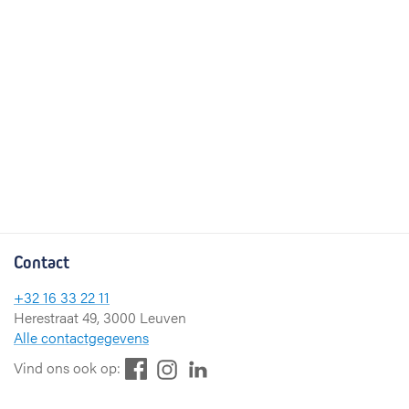
Contact
+32 16 33 22 11
Herestraat 49, 3000 Leuven
Alle contactgegevens
F
L
I
Vind ons ook op:
a
i
n
c
n
s