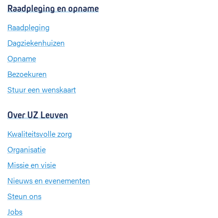
c
n
s
Raadpleging en opname
e
k
t
b
e
a
Raadpleging
o
d
g
Dagziekenhuizen
o
I
r
k
n
a
Opname
m
Bezoekuren
Stuur een wenskaart
Over UZ Leuven
Kwaliteitsvolle zorg
Organisatie
Missie en visie
Nieuws en evenementen
Steun ons
Jobs