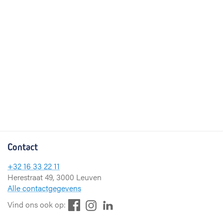
Contact
+32 16 33 22 11
Herestraat 49, 3000 Leuven
Alle contactgegevens
F
L
I
Vind ons ook op:
a
i
n