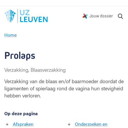
Z
Jouw dossier
o
e
Home
k
P
e
r
n
o
Prolaps
l
a
Verzakking, Blaasverzakking
p
s
Verzakking van de blaas en/of baarmoeder doordat de
ligamenten of spierlaag rond de vagina hun stevigheid
hebben verloren.
Op deze pagina
Afspraken
Onderzoeken en