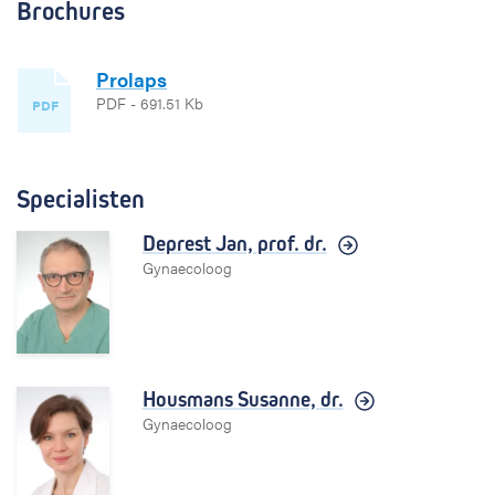
Brochures
Prolaps
PDF - 691.51 Kb
PDF
Specialisten
Deprest Jan,
prof. dr.
Gynaecoloog
Housmans Susanne,
dr.
Gynaecoloog