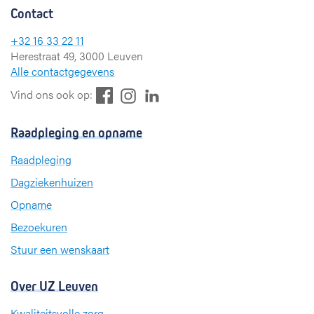
Contact
+32 16 33 22 11
Herestraat 49, 3000 Leuven
Alle contactgegevens
F
L
I
Vind ons ook op:
a
i
n
c
n
s
Raadpleging en opname
e
k
t
b
e
a
Raadpleging
o
d
g
Dagziekenhuizen
o
I
r
k
n
a
Opname
m
Bezoekuren
Stuur een wenskaart
Over UZ Leuven
Kwaliteitsvolle zorg