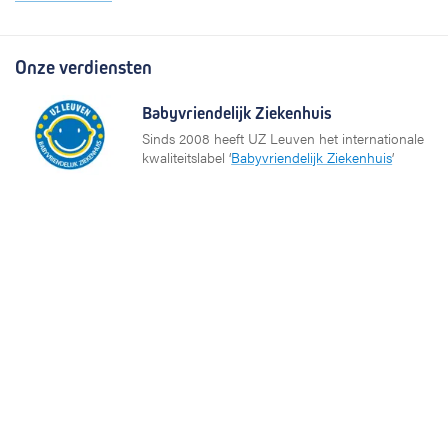
Onze verdiensten
Babyvriendelijk Ziekenhuis
Sinds 2008 heeft UZ Leuven het internationale
kwaliteitslabel ‘
Babyvriendelijk Ziekenhuis
’
Sportbedrijf
UZ Leuven investeert in de gezondheid van zijn
medewerkers op het gebied van sporten en
bewegen. Daarom ontving het ziekenhuis het label
Sportbedrijf van Sport Vlaanderen.
Partners en netwerken
KU Leuven
Vlaams Ziekenhuis Netwerk (VZN)