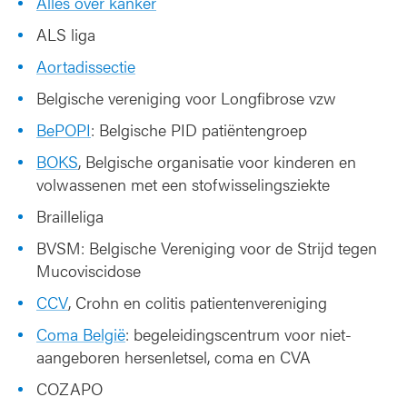
Alles over kanker
i
ALS liga
g
i
Aortadissectie
n
Belgische vereniging voor Longfibrose vzw
g
e
BePOPI
: Belgische PID patiëntengroep
n
BOKS
, Belgische organisatie voor kinderen en
volwassenen met een stofwisselingsziekte
Brailleliga
BVSM: Belgische Vereniging voor de Strijd tegen
Mucoviscidose
CCV
, Crohn en colitis patientenvereniging
Coma België
: begeleidingscentrum voor niet-
aangeboren hersenletsel, coma en CVA
COZAPO