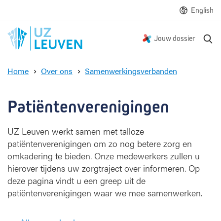
English
Z
Jouw dossier
o
e
Home
Over ons
Samenwerkingsverbanden
k
P
e
a
n
t
Patiëntenverenigingen
i
ë
UZ Leuven werkt samen met talloze
n
patiëntenverenigingen om zo nog betere zorg en
t
e
omkadering te bieden. Onze medewerkers zullen u
n
hierover tijdens uw zorgtraject over informeren. Op
v
deze pagina vindt u een greep uit de
e
patiëntenverenigingen waar we mee samenwerken.
r
e
n