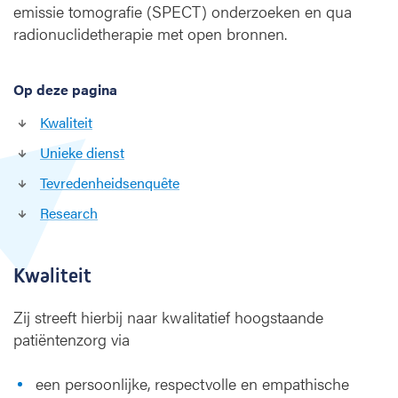
a
emissie tomografie (SPECT) onderzoeken en qua
i
radionuclidetherapie met open bronnen.
r
e
g
Op deze pagina
e
n
Kwaliteit
e
Unieke dienst
e
s
Tevredenheidsenquête
k
Research
u
n
d
Kwaliteit
e
Zij streeft hierbij naar kwalitatief hoogstaande
patiëntenzorg via
een persoonlijke, respectvolle en empathische