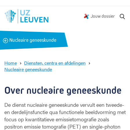
Z
Jouw dossier
o
e
k
B
Nucleaire geneeskunde
e
a
n
c
k
Home
Diensten, centra en afdelingen
Nucleaire geneeskunde
O
v
e
Over nucleaire geneeskunde
r
n
De dienst nucleaire geneeskunde vervult een tweede-
u
en derdelijnsfunctie qua functionele beeldvorming met
c
l
focus op kwantitatieve emissietomografie zoals
e
positron emissie tomografie (PET) en single-photon