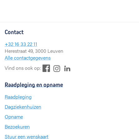
Contact
+32 16 33 22 11
Herestraat 49, 3000 Leuven
Alle contactgegevens
F
L
I
Vind ons ook op:
a
i
n
c
n
s
Raadpleging en opname
e
k
t
b
e
a
Raadpleging
o
d
g
Dagziekenhuizen
o
I
r
k
n
a
Opname
m
Bezoekuren
Stuur een wenskaart