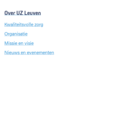
Over UZ Leuven
Kwaliteitsvolle zorg
Organisatie
Missie en visie
Nieuws en evenementen
Steun ons
Jobs
Professionals
Klinische studies
Opleiding
Stages
Research