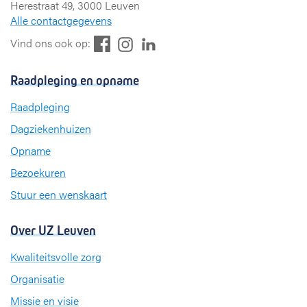
Herestraat 49, 3000 Leuven
Alle contactgegevens
F
L
I
Vind ons ook op:
a
i
n
c
n
s
Raadpleging en opname
e
k
t
b
e
a
Raadpleging
o
d
g
Dagziekenhuizen
o
I
r
k
n
a
Opname
m
Bezoekuren
Stuur een wenskaart
Over UZ Leuven
Kwaliteitsvolle zorg
Organisatie
Missie en visie