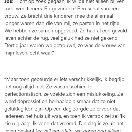
Jos:
“Echt op zoek gegaan, ik wilde niet alleen blijven
met twee tieners. En gevonden! Een schat van een
vrouw. Ze bracht drie kinderen mee die allemaal
jonger waren dan die van mij, ze pasten in het rijtje.
We hebben ze samen opgevoed. Ze had al een gevuld
leven achter de rug, veel geluk had ze niet gekend.
Dertig jaar waren we getrouwd, ze was de vrouw van
mijn leven, echt waar.”
“Maar toen gebeurde er iets verschrikkelijk, ik begrijp
het nog altijd niet. Ze was misschien te
perfectionistisch, ze voelde zich een mislukkeling. Ze
werd depressief en herhaalde alsmaar dat ze niet
gelukkig kon zijn. Op een dag zorgde ze ervoor dat
iedereen het huis uit was, en toen ik vertrok zei ze: ‘Ik
zie u graag’
.
Ik vond dat vreemd. Die dag is ze uit het
leven gestapt (
er valt een stilte, we horen nog alleen