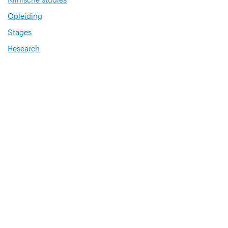
Opleiding
Stages
Research
Extranet
International office
Pers en media
Onze verdiensten
Babyvriendelijk Ziekenhuis
Sinds 2008 heeft UZ Leuven het internationale
kwaliteitslabel ‘
Babyvriendelijk Ziekenhuis
’
Sportbedrijf
UZ Leuven investeert in de gezondheid van zijn
medewerkers op het gebied van sporten en