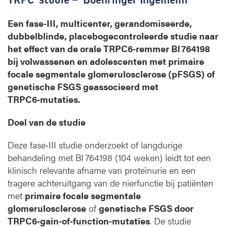
Een fase‑III, multicenter, gerandomiseerde,
dubbelblinde, placebogecontroleerde studie naar
het effect van de orale TRPC6‑remmer BI 764198
bij volwassenen en adolescenten met primaire
focale segmentale glomerulosclerose (pFSGS) of
genetische FSGS geassocieerd met
TRPC6‑mutaties.
Doel van de studie
Deze fase‑III studie onderzoekt of langdurige
behandeling met BI 764198 (104 weken) leidt tot een
klinisch relevante afname van proteïnurie en een
tragere achteruitgang van de nierfunctie bij patiënten
met
primaire focale segmentale
glomerulosclerose
of
genetische FSGS door
TRPC6‑gain‑of‑function‑mutaties
. De studie