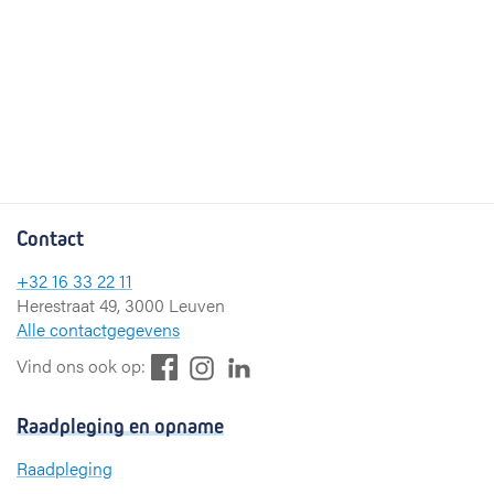
Contact
+32 16 33 22 11
Herestraat 49, 3000 Leuven
Alle contactgegevens
F
L
I
Vind ons ook op:
a
i
n
c
n
s
Raadpleging en opname
e
k
t
b
e
a
Raadpleging
o
d
g