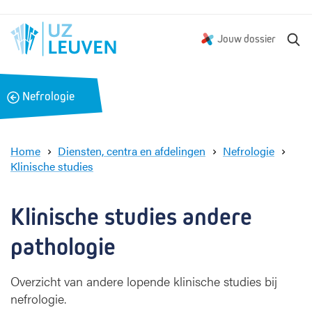
Z
Jouw dossier
o
e
k
B
Nefrologie
e
a
n
c
k
Home
Diensten, centra en afdelingen
Nefrologie
Klinische studies
A
n
d
Klinische studies andere 
e
r
pathologie
e
p
Overzicht van andere lopende klinische studies bij
a
nefrologie.
t