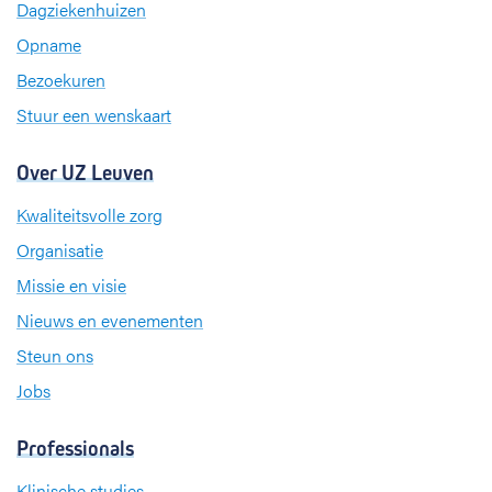
Dagziekenhuizen
o
I
r
k
n
a
Opname
m
Bezoekuren
Stuur een wenskaart
Over UZ Leuven
Kwaliteitsvolle zorg
Organisatie
Missie en visie
Nieuws en evenementen
Steun ons
Jobs
Professionals
Klinische studies