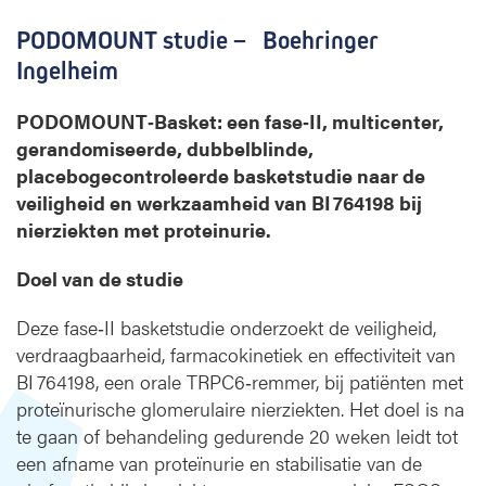
h
o
PODOMOUNT studie – Boehringer
l
Ingelheim
o
g
PODOMOUNT‑Basket: een fase‑II, multicenter,
i
gerandomiseerde, dubbelblinde,
e
placebogecontroleerde basketstudie naar de
veiligheid en werkzaamheid van BI 764198 bij
nierziekten met proteinurie.
Doel van de studie
Deze fase‑II basketstudie onderzoekt de veiligheid,
verdraagbaarheid, farmacokinetiek en effectiviteit van
BI 764198, een orale TRPC6‑remmer, bij patiënten met
proteïnurische glomerulaire nierziekten. Het doel is na
te gaan of behandeling gedurende 20 weken leidt tot
een afname van proteïnurie en stabilisatie van de