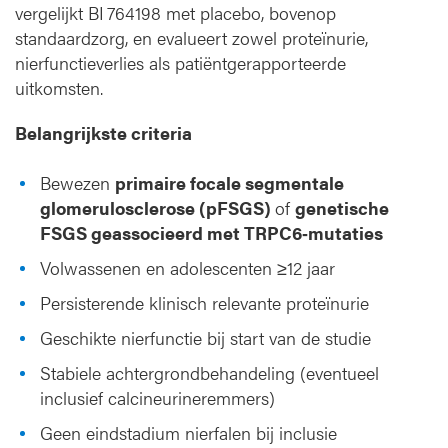
vergelijkt BI 764198 met placebo, bovenop
standaardzorg, en evalueert zowel proteïnurie,
nierfunctieverlies als patiëntgerapporteerde
uitkomsten.
Belangrijkste criteria
Bewezen
primaire focale segmentale
glomerulosclerose (pFSGS)
of
genetische
FSGS geassocieerd met TRPC6‑mutaties
Volwassenen en adolescenten ≥12 jaar
Persisterende klinisch relevante proteïnurie
Geschikte nierfunctie bij start van de studie
Stabiele achtergrondbehandeling (eventueel
inclusief calcineurineremmers)
Geen eindstadium nierfalen bij inclusie