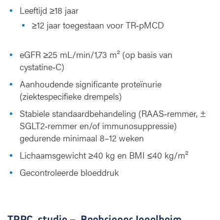
Leeftijd ≥18 jaar
≥12 jaar toegestaan voor TR‑pMCD
eGFR ≥25 mL/min/1,73 m² (op basis van
cystatine‑C)
Aanhoudende significante proteïnurie
(ziektespecifieke drempels)
Stabiele standaardbehandeling (RAAS‑remmer, ±
SGLT2‑remmer en/of immunosuppressie)
gedurende minimaal 8–12 weken
Lichaamsgewicht ≥40 kg en BMI ≤40 kg/m²
Gecontroleerde bloeddruk
TRPC studie – Boehringer Ingelheim