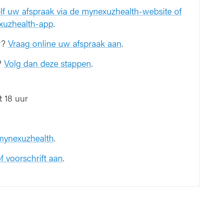
lf uw afspraak via de mynexuzhealth-website of
xuzhealth-app
.
r?
Vraag online uw afspraak aan
.
?
Volg dan deze stappen
.
 18 uur
 mynexuzhealth
.
f voorschrift aan
.