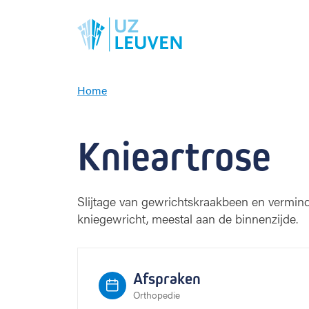
Home
K
n
i
Knieartrose
e
a
r
t
Slijtage van gewrichtskraakbeen en vermind
r
kniegewricht, meestal aan de binnenzijde.
o
s
e
Afspraken
Orthopedie