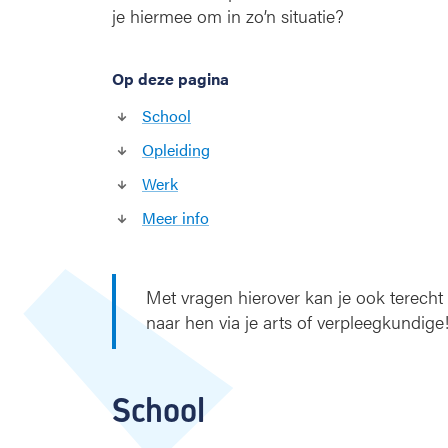
p
je hiermee om in zo’n situatie?
l
e
i
Op deze pagina
d
School
i
n
Opleiding
g
Werk
Meer info
Met vragen hierover kan je ook terecht
naar hen via je arts of verpleegkundige
School