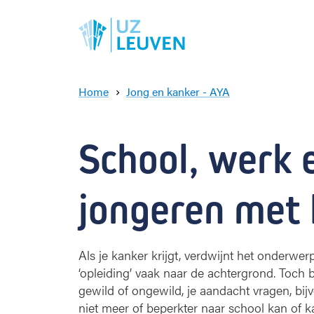
Home
Jong en kanker - AYA
S
c
h
School, werk e
o
o
l
jongeren met
,
w
e
r
Als je kanker krijgt, verdwijnt het onderwerp
k
‘opleiding’ vaak naar de achtergrond. Toch bl
e
n
gewild of ongewild, je aandacht vragen, bij
o
niet meer of beperkter naar school kan of 