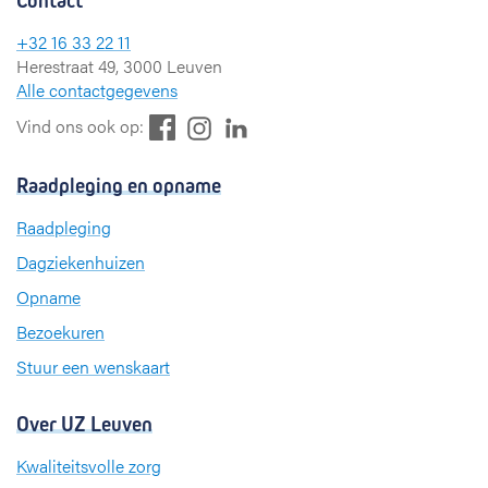
Contact
+32 16 33 22 11
Herestraat 49, 3000 Leuven
Alle contactgegevens
F
L
I
Vind ons ook op:
a
i
n
c
n
s
Raadpleging en opname
e
k
t
b
e
a
Raadpleging
o
d
g
Dagziekenhuizen
o
I
r
k
n
a
Opname
m
Bezoekuren
Stuur een wenskaart
Over UZ Leuven
Kwaliteitsvolle zorg