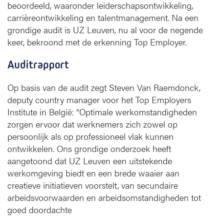
beoordeeld, waaronder leiderschapsontwikkeling,
l
carrièreontwikkeling en talentmanagement. Na een
o
grondige audit is UZ Leuven, nu al voor de negende
y
keer, bekroond met de erkenning Top Employer.
e
r
Auditrapport
Op basis van de audit zegt Steven Van Raemdonck,
deputy country manager voor het Top Employers
Institute in België: “Optimale werkomstandigheden
zorgen ervoor dat werknemers zich zowel op
persoonlijk als op professioneel vlak kunnen
ontwikkelen. Ons grondige onderzoek heeft
aangetoond dat UZ Leuven een uitstekende
werkomgeving biedt en een brede waaier aan
creatieve initiatieven voorstelt, van secundaire
arbeidsvoorwaarden en arbeidsomstandigheden tot
goed doordachte