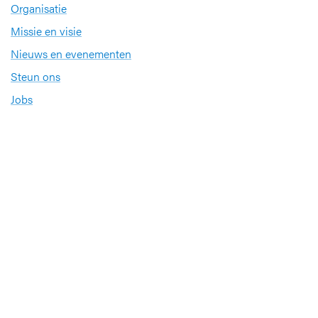
Organisatie
Missie en visie
Nieuws en evenementen
Steun ons
Jobs
Professionals
Klinische studies
Opleiding
Stages
Research
Extranet
International office
Pers en media