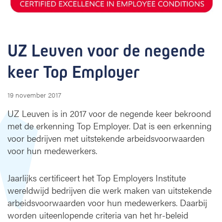
o
r
d
e
UZ Leuven voor de negende 
n
e
keer Top Employer
g
e
n
19 november 2017
d
e
UZ Leuven is in 2017 voor de negende keer bekroond
k
met de erkenning Top Employer. Dat is een erkenning
e
voor bedrijven met uitstekende arbeidsvoorwaarden
e
voor hun medewerkers.
r
T
o
Jaarlijks certificeert het Top Employers Institute
p
wereldwijd bedrijven die werk maken van uitstekende
E
arbeidsvoorwaarden voor hun medewerkers. Daarbij
m
worden uiteenlopende criteria van het hr-beleid
p