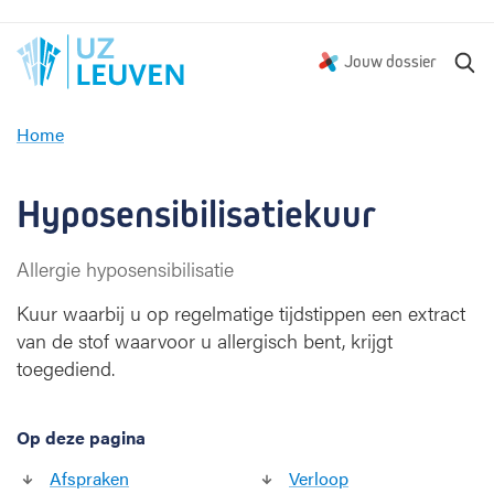
Z
Jouw dossier
o
e
Home
k
H
e
y
n
p
Hyposensibilisatiekuur
o
s
Allergie hyposensibilisatie
e
n
Kuur waarbij u op regelmatige tijdstippen een extract
s
van de stof waarvoor u allergisch bent, krijgt
i
toegediend.
b
i
l
Op deze pagina
i
s
Afspraken
Verloop
a