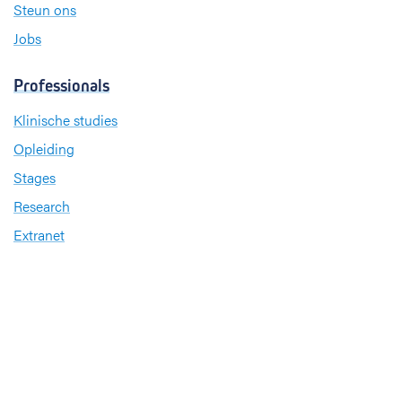
Steun ons
Jobs
Professionals
Klinische studies
Opleiding
Stages
Research
Extranet
International office
Pers en media
Onze verdiensten
Babyvriendelijk Ziekenhuis