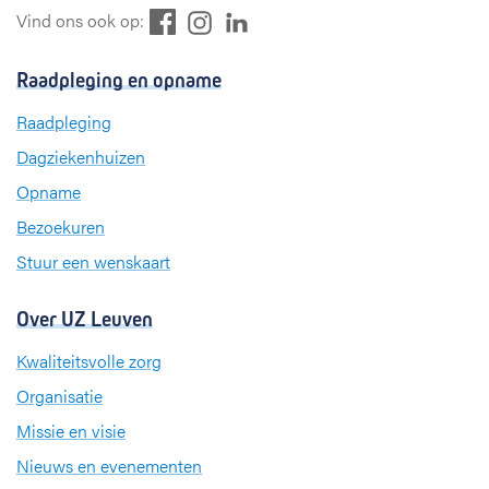
F
L
I
Vind ons ook op:
a
i
n
c
n
s
Raadpleging en opname
e
k
t
b
e
a
Raadpleging
o
d
g
Dagziekenhuizen
o
I
r
k
n
a
Opname
m
Bezoekuren
Stuur een wenskaart
Over UZ Leuven
Kwaliteitsvolle zorg
Organisatie
Missie en visie
Nieuws en evenementen