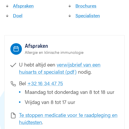
Afspraken
Brochures
t
i
Doel
Specialisten
e
k
u
u
r
Afspraken
Allergie en klinische immunologie
U hebt altijd een
verwijsbrief van een
huisarts of specialist (pdf)
nodig.
Bel
+32 16 34 47 75
Maandag tot donderdag van 8 tot 18 uur
Vrijdag van 8 tot 17 uur
Te stoppen medicatie voor 1e raadpleging en
huidtesten
.