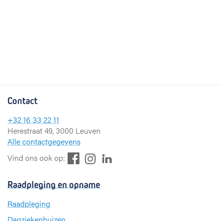
Contact
+32 16 33 22 11
Herestraat 49, 3000 Leuven
Alle contactgegevens
F
L
I
Vind ons ook op:
a
i
n
c
n
s
Raadpleging en opname
e
k
t
b
e
a
Raadpleging
o
d
g
Dagziekenhuizen