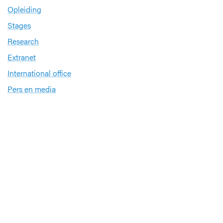
Opleiding
Stages
Research
Extranet
International office
Pers en media
Onze verdiensten
Babyvriendelijk Ziekenhuis
Sinds 2008 heeft UZ Leuven het internationale
kwaliteitslabel ‘
Babyvriendelijk Ziekenhuis
’
Sportbedrijf
UZ Leuven investeert in de gezondheid van zijn
medewerkers op het gebied van sporten en
bewegen. Daarom ontving het ziekenhuis het label