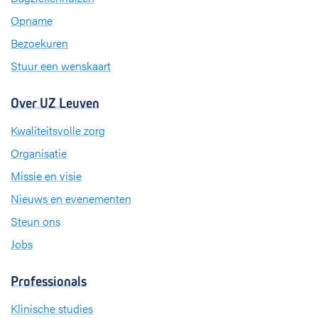
o
I
r
k
n
a
Opname
m
Bezoekuren
Stuur een wenskaart
Over UZ Leuven
Kwaliteitsvolle zorg
Organisatie
Missie en visie
Nieuws en evenementen
Steun ons
Jobs
Professionals
Klinische studies