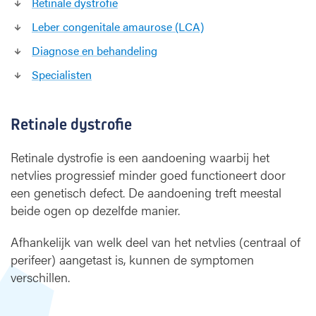
Retinale dystrofie
i
Leber congenitale amaurose (LCA)
e
s
Diagnose en behandeling
a
Specialisten
a
n
d
Retinale dystrofie
o
e
n
Retinale dystrofie is een aandoening waarbij het
i
netvlies progressief minder goed functioneert door
n
een genetisch defect. De aandoening treft meestal
g
beide ogen op dezelfde manier.
e
n
Afhankelijk van welk deel van het netvlies (centraal of
perifeer) aangetast is, kunnen de symptomen
verschillen.