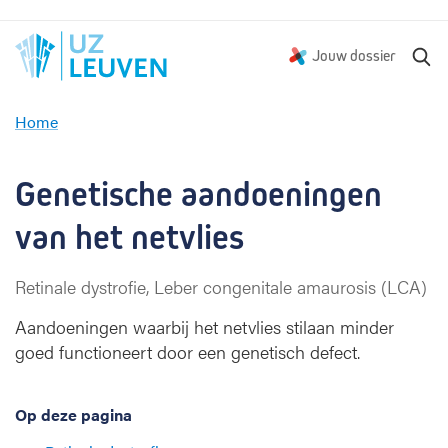
Z
Jouw dossier
o
e
Home
k
G
e
e
n
n
Genetische aandoeningen 
e
t
van het netvlies 
i
s
Retinale dystrofie, Leber congenitale amaurosis (LCA)
c
h
Aandoeningen waarbij het netvlies stilaan minder
e
goed functioneert door een genetisch defect.
n
e
t
Op deze pagina
v
l